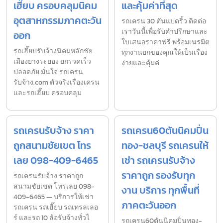
เฮี๊ยบ ครอบคลุมนิคม
และคุ้มค่าที่สุด
อุตสาหกรรมภาคตะวัน
รถเครน 30 ตันแปดริ้ว ติดต่อ
เราวันนี้เพื่อรับคำปรึกษาและ
ออก
ใบเสนอราคาฟรี พร้อมเนรมิต
รถเฮี๊ยบรับจ้างนิคมหลักชัย
ทุกงานยกของคุณให้เป็นเรื่อง
เมืองยางระยอง ยกรวดเร็ว
ง่ายและคุ้มค่
ปลอดภัย มั่นใจ รถเครน
รับจ้าง.com ตัวจริงเรื่องเครน
และรถเฮี๊ยบ ครอบคลุม
รถเครนรับจ้าง ราคา
รถเครน60ตันนิคมปิ่น
ถูกสนามชัยเขต โทร
ทอง-ชลบุรี รถเครนให้
เลย 098-409-6465
เช่า รถเครนรับจ้าง
ราคาถูก รองรับทุก
รถเครนรับจ้าง ราคาถูก
สนามชัยเขต โทรเลย 098-
งาน บริการ ทุกพื้นที่
409-6465 — บริการให้เช่า
ภาคตะวันออก
รถเครน รถเฮี๊ยบ รถเทรลเลอ
ร์ และรถ 10 ล้อรับจ้างทั่วไ
รถเครน60ตันนิคมปิ่นทอง-