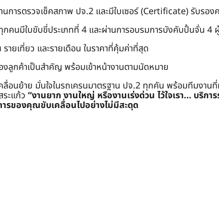
่านการตรวจเช็คสภาพ ปจ.2 และมีใบเซอร์ (Certificate) รับรอ
คนมีใบขับขี่ประเภทที่ 4 และผ่านการอบรมการบังคับปั้นจั่น 4 ผู้ (
 รายเที่ยว และรายเดือน ในราคาที่คุ้มค่าที่สุด
องลูกค้าเป็นสำคัญ พร้อมเข้าหน้างานตามนัดหมาย
คลื่อนย้าย มั่นใจในรถเครนมาตรฐาน ปจ.2 ทุกคัน พร้อมทีมงานที
ะสระแก้ว
“งานยาก งานใหญ่ หรืองานเร่งด่วน ไว้ใจเรา… บริกา
ารของคุณขับเคลื่อนไปอย่างไม่มีสะดุด