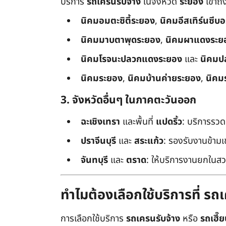
บริการ
รถเครนรับจ้าง
ในจังหวัด
ระยอง
เข้าถ
นิคมอมตะซิตี้ระยอง
,
นิคมอีสเทิร์นซีบ
นิคมมาบตาพุดระยอง
,
นิคมผาแดงระย
นิคมโรจนะปลวกแดงระยอง
และ
นิคมป
นิคมระยอง
,
นิคมบ้านค่ายระยอง
,
นิคม
3. จังหวัดอื่นๆ ในภาคตะวันออก
ฉะเชิงเทรา
และพื้นที่
แปดริ้ว
: บริการรวด
ปราจีนบุรี
และ
สระแก้ว
: รองรับงานข้า
จันทบุรี
และ
ตราด
: ให้บริการงานยกในสว
ทำไมต้องเลือกใช้บริการที่ ร
การเลือกใช้บริการ
รถเครนรับจ้าง
หรือ
รถเฮี๊ย