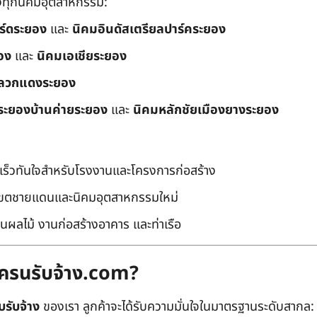
ึงทุกนิคมอุตสาหกรรม:
อร์ดระยอง
และ
นิคมอินดัสเตรียลปาร์คระยอง
อง
และ
นิคมเอเชียระยอง
ลวกแดงระยอง
ระยองบ้านค่ายระยอง
และ
นิคมหลักชัยเมืองยางระยอง
เร็วทันใจสำหรับโรงงานและโครงการก่อสร้าง
มเขตชายแดนและนิคมอุตสาหกรรมใหม่
นผลไม้ งานก่อสร้างอาคาร และท่าเรือ
ถเครนรับจ้าง.com?
บรับจ้าง
ของเรา ลูกค้าจะได้รับความมั่นใจในมาตรฐานระดับสากล: