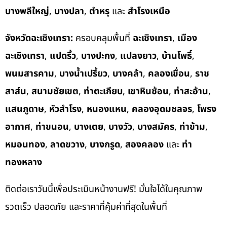
บางพลีใหญ่
,
บางปลา
,
ตำหรุ
และ
สำโรงเหนือ
จังหวัดฉะเชิงเทรา:
ครอบคลุมพื้นที่
ฉะเชิงเทรา
,
เมือง
ฉะเชิงเทรา
,
แปดริ้ว
,
บางปะกง
,
แปลงยาว
,
บ้านโพธิ์
,
พนมสารคาม
,
บางน้ำเปรี้ยว
,
บางคล้า
,
คลองเขื่อน
,
ราช
สาส์น
,
สนามชัยเขต
,
ท่าตะเกียบ
,
เขาหินซ้อน
,
ท่าสะอ้าน
,
แสนภูดาษ
,
หัวสำโรง
,
หนองแหน
,
คลองอุดมชลจร
,
โพรง
อากาศ
,
ท่าขนอน
,
บางเตย
,
บางวัว
,
บางสมัคร
,
ท่าข้าม
,
หมอนทอง
,
ลาดขวาง
,
บางกรูด
,
สองคลอง
และ
ท่า
ทองหลาง
ติดต่อเราวันนี้เพื่อประเมินหน้างานฟรี! มั่นใจได้ในคุณภาพ
รวดเร็ว ปลอดภัย และราคาที่คุ้มค่าที่สุดในพื้นที่