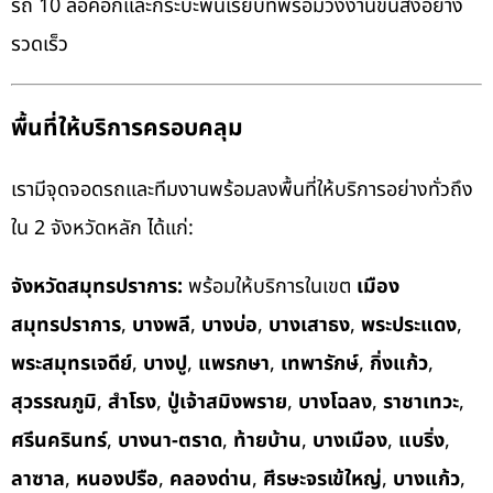
รถ 10 ล้อคอกและกระบะพื้นเรียบที่พร้อมวิ่งงานขนส่งอย่าง
รวดเร็ว
พื้นที่ให้บริการครอบคลุม
เรามีจุดจอดรถและทีมงานพร้อมลงพื้นที่ให้บริการอย่างทั่วถึง
ใน 2 จังหวัดหลัก ได้แก่:
จังหวัดสมุทรปราการ:
พร้อมให้บริการในเขต
เมือง
สมุทรปราการ
,
บางพลี
,
บางบ่อ
,
บางเสาธง
,
พระประแดง
,
พระสมุทรเจดีย์
,
บางปู
,
แพรกษา
,
เทพารักษ์
,
กิ่งแก้ว
,
สุวรรณภูมิ
,
สำโรง
,
ปู่เจ้าสมิงพราย
,
บางโฉลง
,
ราชาเทวะ
,
ศรีนครินทร์
,
บางนา-ตราด
,
ท้ายบ้าน
,
บางเมือง
,
แบริ่ง
,
ลาซาล
,
หนองปรือ
,
คลองด่าน
,
ศีรษะจรเข้ใหญ่
,
บางแก้ว
,