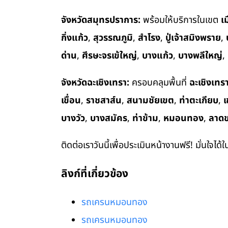
จังหวัดสมุทรปราการ:
พร้อมให้บริการในเขต
เ
กิ่งแก้ว
,
สุวรรณภูมิ
,
สำโรง
,
ปู่เจ้าสมิงพราย
,
ด่าน
,
ศีรษะจรเข้ใหญ่
,
บางแก้ว
,
บางพลีใหญ่
,
จังหวัดฉะเชิงเทรา:
ครอบคลุมพื้นที่
ฉะเชิงเทร
เขื่อน
,
ราชสาส์น
,
สนามชัยเขต
,
ท่าตะเกียบ
,
เ
บางวัว
,
บางสมัคร
,
ท่าข้าม
,
หมอนทอง
,
ลาด
ติดต่อเราวันนี้เพื่อประเมินหน้างานฟรี! มั่นใจได้
ลิงก์ที่เกี่ยวข้อง
รถเครนหมอนทอง
รถเครนหมอนทอง