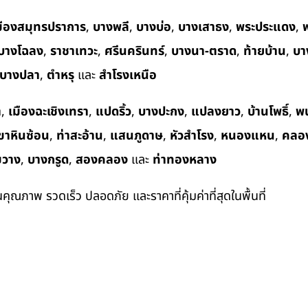
มืองสมุทรปราการ
,
บางพลี
,
บางบ่อ
,
บางเสาธง
,
พระประแดง
,
พ
บางโฉลง
,
ราชาเทวะ
,
ศรีนครินทร์
,
บางนา-ตราด
,
ท้ายบ้าน
,
บา
บางปลา
,
ตำหรุ
และ
สำโรงเหนือ
า
,
เมืองฉะเชิงเทรา
,
แปดริ้ว
,
บางปะกง
,
แปลงยาว
,
บ้านโพธิ์
,
พ
ขาหินซ้อน
,
ท่าสะอ้าน
,
แสนภูดาษ
,
หัวสำโรง
,
หนองแหน
,
คลอ
ขวาง
,
บางกรูด
,
สองคลอง
และ
ท่าทองหลาง
ในคุณภาพ รวดเร็ว ปลอดภัย และราคาที่คุ้มค่าที่สุดในพื้นที่