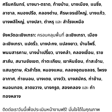
ศรีนครินทร์
,
บางนา-ตราด
,
ท้ายบ้าน
,
บางเมือง
,
แบริ่ง
,
ลาซาล
,
หนองปรือ
,
คลองด่าน
,
ศีรษะจรเข้ใหญ่
,
บางแก้ว
,
บางพลีใหญ่
,
บางปลา
,
ตำหรุ
และ
สำโรงเหนือ
จังหวัดฉะเชิงเทรา:
ครอบคลุมพื้นที่
ฉะเชิงเทรา
,
เมือง
ฉะเชิงเทรา
,
แปดริ้ว
,
บางปะกง
,
แปลงยาว
,
บ้านโพธิ์
,
พนมสารคาม
,
บางน้ำเปรี้ยว
,
บางคล้า
,
คลองเขื่อน
,
ราช
สาส์น
,
สนามชัยเขต
,
ท่าตะเกียบ
,
เขาหินซ้อน
,
ท่าสะอ้าน
,
แสนภูดาษ
,
หัวสำโรง
,
หนองแหน
,
คลองอุดมชลจร
,
โพรง
อากาศ
,
ท่าขนอน
,
บางเตย
,
บางวัว
,
บางสมัคร
,
ท่าข้าม
,
หมอนทอง
,
ลาดขวาง
,
บางกรูด
,
สองคลอง
และ
ท่า
ทองหลาง
ติดต่อเราวันนี้เพื่อประเมินหน้างานฟรี! มั่นใจได้ในคุณภาพ