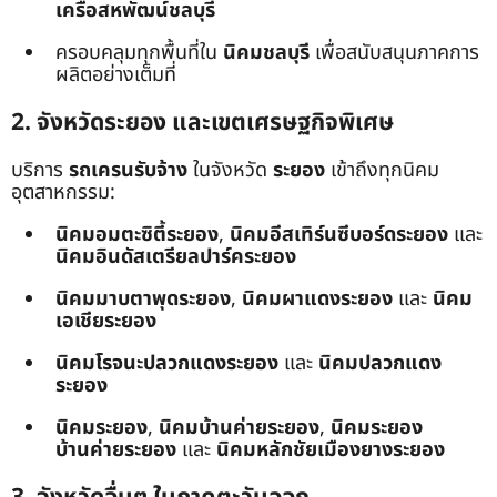
เครือสหพัฒน์ชลบุรี
ครอบคลุมทุกพื้นที่ใน
นิคมชลบุรี
เพื่อสนับสนุนภาคการ
ผลิตอย่างเต็มที่
2. จังหวัดระยอง และเขตเศรษฐกิจพิเศษ
บริการ
รถเครนรับจ้าง
ในจังหวัด
ระยอง
เข้าถึงทุกนิคม
อุตสาหกรรม:
นิคมอมตะซิตี้ระยอง
,
นิคมอีสเทิร์นซีบอร์ดระยอง
และ
นิคมอินดัสเตรียลปาร์คระยอง
นิคมมาบตาพุดระยอง
,
นิคมผาแดงระยอง
และ
นิคม
เอเชียระยอง
นิคมโรจนะปลวกแดงระยอง
และ
นิคมปลวกแดง
ระยอง
นิคมระยอง
,
นิคมบ้านค่ายระยอง
,
นิคมระยอง
บ้านค่ายระยอง
และ
นิคมหลักชัยเมืองยางระยอง