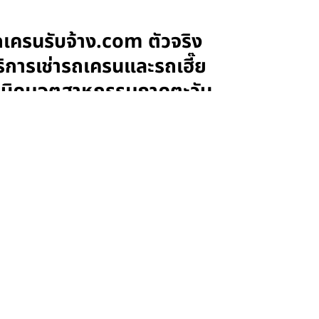
ถเครนรับจ้าง.com ตัวจริง
การเช่ารถเครนและรถเฮี๊ย
และนิคมอุตสาหกรรมภาคตะวัน
ครนและรถเฮี๊ยบ ครอบคลุมนิคมอุตสาหกรรมภาค
ละรถเฮี๊ยบ ครอบคลุมนิคมอุตสาหกรรมภาคตะวัน
เชิงเทรา และนิคมอุตสาหกรรมทั่วภาคตะวันออก