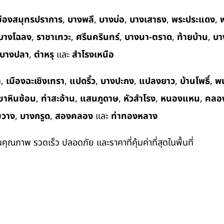
มืองสมุทรปราการ
,
บางพลี
,
บางบ่อ
,
บางเสาธง
,
พระประแดง
,
พ
บางโฉลง
,
ราชาเทวะ
,
ศรีนครินทร์
,
บางนา-ตราด
,
ท้ายบ้าน
,
บา
บางปลา
,
ตำหรุ
และ
สำโรงเหนือ
า
,
เมืองฉะเชิงเทรา
,
แปดริ้ว
,
บางปะกง
,
แปลงยาว
,
บ้านโพธิ์
,
พ
ขาหินซ้อน
,
ท่าสะอ้าน
,
แสนภูดาษ
,
หัวสำโรง
,
หนองแหน
,
คลอ
ขวาง
,
บางกรูด
,
สองคลอง
และ
ท่าทองหลาง
ในคุณภาพ รวดเร็ว ปลอดภัย และราคาที่คุ้มค่าที่สุดในพื้นที่