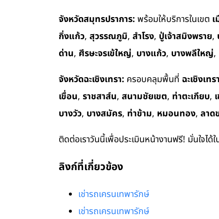
จังหวัดสมุทรปราการ:
พร้อมให้บริการในเขต
เ
กิ่งแก้ว
,
สุวรรณภูมิ
,
สำโรง
,
ปู่เจ้าสมิงพราย
,
ด่าน
,
ศีรษะจรเข้ใหญ่
,
บางแก้ว
,
บางพลีใหญ่
,
จังหวัดฉะเชิงเทรา:
ครอบคลุมพื้นที่
ฉะเชิงเทร
เขื่อน
,
ราชสาส์น
,
สนามชัยเขต
,
ท่าตะเกียบ
,
เ
บางวัว
,
บางสมัคร
,
ท่าข้าม
,
หมอนทอง
,
ลาด
ติดต่อเราวันนี้เพื่อประเมินหน้างานฟรี! มั่นใจได้
ลิงก์ที่เกี่ยวข้อง
เช่ารถเครนเทพารักษ์
เช่ารถเครนเทพารักษ์