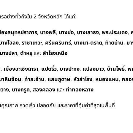
อย่างทั่วถึงใน 2 จังหวัดหลัก ได้แก่:
มืองสมุทรปราการ
,
บางพลี
,
บางบ่อ
,
บางเสาธง
,
พระประแดง
,
พ
บางโฉลง
,
ราชาเทวะ
,
ศรีนครินทร์
,
บางนา-ตราด
,
ท้ายบ้าน
,
บา
บางปลา
,
ตำหรุ
และ
สำโรงเหนือ
า
,
เมืองฉะเชิงเทรา
,
แปดริ้ว
,
บางปะกง
,
แปลงยาว
,
บ้านโพธิ์
,
พ
ขาหินซ้อน
,
ท่าสะอ้าน
,
แสนภูดาษ
,
หัวสำโรง
,
หนองแหน
,
คลอ
ขวาง
,
บางกรูด
,
สองคลอง
และ
ท่าทองหลาง
ในคุณภาพ รวดเร็ว ปลอดภัย และราคาที่คุ้มค่าที่สุดในพื้นที่