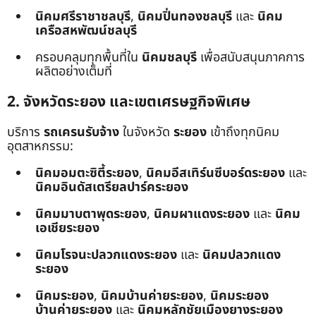
นิคมศรีราชาชลบุรี
,
นิคมปิ่นทองชลบุรี
และ
นิคม
เครือสหพัฒน์ชลบุรี
ครอบคลุมทุกพื้นที่ใน
นิคมชลบุรี
เพื่อสนับสนุนภาคการ
ผลิตอย่างเต็มที่
2. จังหวัดระยอง และเขตเศรษฐกิจพิเศษ
บริการ
รถเครนรับจ้าง
ในจังหวัด
ระยอง
เข้าถึงทุกนิคม
อุตสาหกรรม:
นิคมอมตะซิตี้ระยอง
,
นิคมอีสเทิร์นซีบอร์ดระยอง
และ
นิคมอินดัสเตรียลปาร์คระยอง
นิคมมาบตาพุดระยอง
,
นิคมผาแดงระยอง
และ
นิคม
เอเชียระยอง
นิคมโรจนะปลวกแดงระยอง
และ
นิคมปลวกแดง
ระยอง
นิคมระยอง
,
นิคมบ้านค่ายระยอง
,
นิคมระยอง
บ้านค่ายระยอง
และ
นิคมหลักชัยเมืองยางระยอง