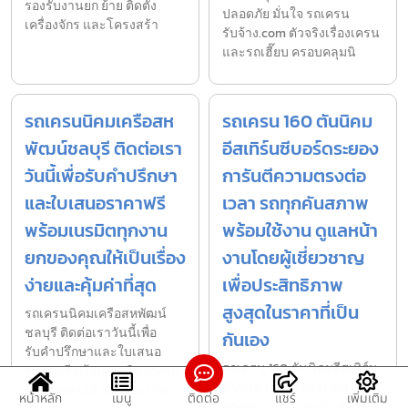
รองรับงานยก ย้าย ติดตั้ง
ปลอดภัย มั่นใจ รถเครน
เครื่องจักร และโครงสร้า
รับจ้าง.com ตัวจริงเรื่องเครน
และรถเฮี๊ยบ ครอบคลุมนิ
รถเครนนิคมเครือสห
รถเครน 160 ตันนิคม
พัฒน์ชลบุรี ติดต่อเรา
อีสเทิร์นซีบอร์ดระยอง
วันนี้เพื่อรับคำปรึกษา
การันตีความตรงต่อ
และใบเสนอราคาฟรี
เวลา รถทุกคันสภาพ
พร้อมเนรมิตทุกงาน
พร้อมใช้งาน ดูแลหน้า
ยกของคุณให้เป็นเรื่อง
งานโดยผู้เชี่ยวชาญ
ง่ายและคุ้มค่าที่สุด
เพื่อประสิทธิภาพ
สูงสุดในราคาที่เป็น
รถเครนนิคมเครือสหพัฒน์
ชลบุรี ติดต่อเราวันนี้เพื่อ
กันเอง
รับคำปรึกษาและใบเสนอ
รถเครน 160 ตันนิคมอีสเทิร์น
ราคาฟรี พร้อมเนรมิตทุกงาน
ซีบอร์ดระยอง การันตีความ
ยกของคุณให้เป็นเรื่องง่ายแ
หน้าหลัก
เมนู
ติดต่อ
แชร์
เพิ่มเติม
ตรงต่อเวลา รถทุกคันสภาพ