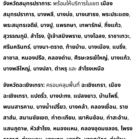
จังหวัดสมุทรปราการ:
พร้อมให้บริการในเขต
เมือง
สมุทรปราการ
,
บางพลี
,
บางบ่อ
,
บางเสาธง
,
พระประแดง
,
พระสมุทรเจดีย์
,
บางปู
,
แพรกษา
,
เทพารักษ์
,
กิ่งแก้ว
,
สุวรรณภูมิ
,
สำโรง
,
ปู่เจ้าสมิงพราย
,
บางโฉลง
,
ราชาเทวะ
,
ศรีนครินทร์
,
บางนา-ตราด
,
ท้ายบ้าน
,
บางเมือง
,
แบริ่ง
,
ลาซาล
,
หนองปรือ
,
คลองด่าน
,
ศีรษะจรเข้ใหญ่
,
บางแก้ว
,
บางพลีใหญ่
,
บางปลา
,
ตำหรุ
และ
สำโรงเหนือ
จังหวัดฉะเชิงเทรา:
ครอบคลุมพื้นที่
ฉะเชิงเทรา
,
เมือง
ฉะเชิงเทรา
,
แปดริ้ว
,
บางปะกง
,
แปลงยาว
,
บ้านโพธิ์
,
พนมสารคาม
,
บางน้ำเปรี้ยว
,
บางคล้า
,
คลองเขื่อน
,
ราช
สาส์น
,
สนามชัยเขต
,
ท่าตะเกียบ
,
เขาหินซ้อน
,
ท่าสะอ้าน
,
แสนภูดาษ
,
หัวสำโรง
,
หนองแหน
,
คลองอุดมชลจร
,
โพรง