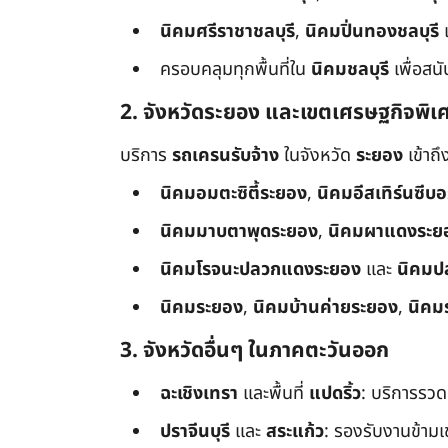
นิคมศรีราชาชลบุรี
,
นิคมปิ่นทองชลบุรี
ครอบคลุมทุกพื้นที่ใน
นิคมชลบุรี
เพื่อสน
2. จังหวัดระยอง และเขตเศรษฐกิจพิเ
บริการ
รถเครนรับจ้าง
ในจังหวัด
ระยอง
เข้าถ
นิคมอมตะซิตี้ระยอง
,
นิคมอีสเทิร์นซีบ
นิคมมาบตาพุดระยอง
,
นิคมผาแดงระย
นิคมโรจนะปลวกแดงระยอง
และ
นิคมป
นิคมระยอง
,
นิคมบ้านค่ายระยอง
,
นิคม
3. จังหวัดอื่นๆ ในภาคตะวันออก
ฉะเชิงเทรา
และพื้นที่
แปดริ้ว
: บริการรวด
ปราจีนบุรี
และ
สระแก้ว
: รองรับงานข้า