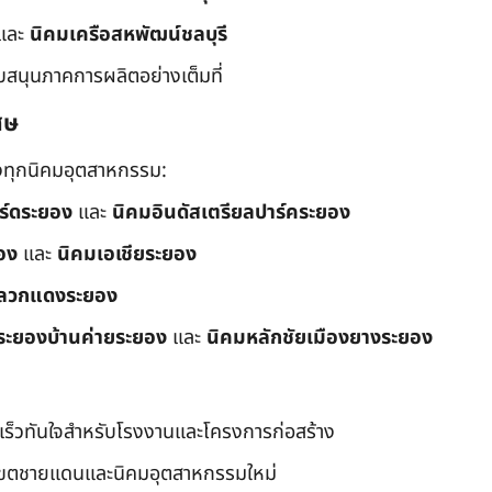
และ
นิคมเครือสหพัฒน์ชลบุรี
ับสนุนภาคการผลิตอย่างเต็มที่
ศษ
ึงทุกนิคมอุตสาหกรรม:
อร์ดระยอง
และ
นิคมอินดัสเตรียลปาร์คระยอง
อง
และ
นิคมเอเชียระยอง
ลวกแดงระยอง
ระยองบ้านค่ายระยอง
และ
นิคมหลักชัยเมืองยางระยอง
เร็วทันใจสำหรับโรงงานและโครงการก่อสร้าง
มเขตชายแดนและนิคมอุตสาหกรรมใหม่