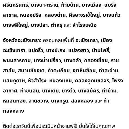
ศรีนครินทร์
,
บางนา-ตราด
,
ท้ายบ้าน
,
บางเมือง
,
แบริ่ง
,
ลาซาล
,
หนองปรือ
,
คลองด่าน
,
ศีรษะจรเข้ใหญ่
,
บางแก้ว
,
บางพลีใหญ่
,
บางปลา
,
ตำหรุ
และ
สำโรงเหนือ
จังหวัดฉะเชิงเทรา:
ครอบคลุมพื้นที่
ฉะเชิงเทรา
,
เมือง
ฉะเชิงเทรา
,
แปดริ้ว
,
บางปะกง
,
แปลงยาว
,
บ้านโพธิ์
,
พนมสารคาม
,
บางน้ำเปรี้ยว
,
บางคล้า
,
คลองเขื่อน
,
ราช
สาส์น
,
สนามชัยเขต
,
ท่าตะเกียบ
,
เขาหินซ้อน
,
ท่าสะอ้าน
,
แสนภูดาษ
,
หัวสำโรง
,
หนองแหน
,
คลองอุดมชลจร
,
โพรง
อากาศ
,
ท่าขนอน
,
บางเตย
,
บางวัว
,
บางสมัคร
,
ท่าข้าม
,
หมอนทอง
,
ลาดขวาง
,
บางกรูด
,
สองคลอง
และ
ท่า
ทองหลาง
ติดต่อเราวันนี้เพื่อประเมินหน้างานฟรี! มั่นใจได้ในคุณภาพ