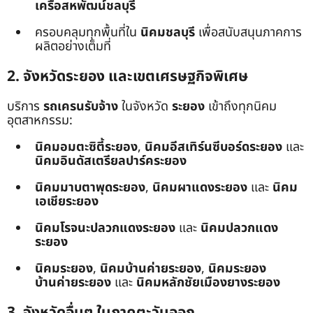
เครือสหพัฒน์ชลบุรี
ครอบคลุมทุกพื้นที่ใน
นิคมชลบุรี
เพื่อสนับสนุนภาคการ
ผลิตอย่างเต็มที่
2. จังหวัดระยอง และเขตเศรษฐกิจพิเศษ
บริการ
รถเครนรับจ้าง
ในจังหวัด
ระยอง
เข้าถึงทุกนิคม
อุตสาหกรรม:
นิคมอมตะซิตี้ระยอง
,
นิคมอีสเทิร์นซีบอร์ดระยอง
และ
นิคมอินดัสเตรียลปาร์คระยอง
นิคมมาบตาพุดระยอง
,
นิคมผาแดงระยอง
และ
นิคม
เอเชียระยอง
นิคมโรจนะปลวกแดงระยอง
และ
นิคมปลวกแดง
ระยอง
นิคมระยอง
,
นิคมบ้านค่ายระยอง
,
นิคมระยอง
บ้านค่ายระยอง
และ
นิคมหลักชัยเมืองยางระยอง
3. จังหวัดอื่นๆ ในภาคตะวันออก