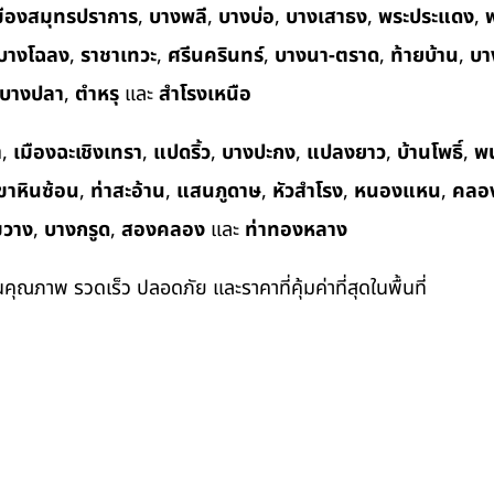
มืองสมุทรปราการ
,
บางพลี
,
บางบ่อ
,
บางเสาธง
,
พระประแดง
,
พ
บางโฉลง
,
ราชาเทวะ
,
ศรีนครินทร์
,
บางนา-ตราด
,
ท้ายบ้าน
,
บา
บางปลา
,
ตำหรุ
และ
สำโรงเหนือ
า
,
เมืองฉะเชิงเทรา
,
แปดริ้ว
,
บางปะกง
,
แปลงยาว
,
บ้านโพธิ์
,
พ
ขาหินซ้อน
,
ท่าสะอ้าน
,
แสนภูดาษ
,
หัวสำโรง
,
หนองแหน
,
คลอ
ขวาง
,
บางกรูด
,
สองคลอง
และ
ท่าทองหลาง
ในคุณภาพ รวดเร็ว ปลอดภัย และราคาที่คุ้มค่าที่สุดในพื้นที่