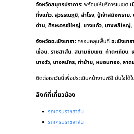
จังหวัดสมุทรปราการ:
พร้อมให้บริการในเขต
เ
กิ่งแก้ว
,
สุวรรณภูมิ
,
สำโรง
,
ปู่เจ้าสมิงพราย
,
ด่าน
,
ศีรษะจรเข้ใหญ่
,
บางแก้ว
,
บางพลีใหญ่
,
จังหวัดฉะเชิงเทรา:
ครอบคลุมพื้นที่
ฉะเชิงเทร
เขื่อน
,
ราชสาส์น
,
สนามชัยเขต
,
ท่าตะเกียบ
,
เ
บางวัว
,
บางสมัคร
,
ท่าข้าม
,
หมอนทอง
,
ลาด
ติดต่อเราวันนี้เพื่อประเมินหน้างานฟรี! มั่นใจได้
ลิงก์ที่เกี่ยวข้อง
รถเครนราชสาส์น
รถเครนราชสาส์น