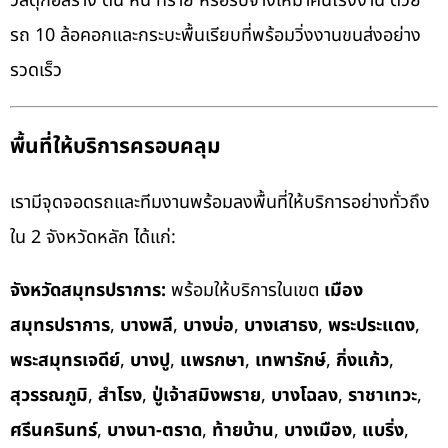
วัสดุก่อสร้าง ดิน หิน ทราย หรือรับจ้างเหมาคันโรงงาน ด้วย
รถ 10 ล้อคอกและกระบะพื้นเรียบที่พร้อมวิ่งงานขนส่งอย่าง
รวดเร็ว
พื้นที่ให้บริการครอบคลุม
เรามีจุดจอดรถและทีมงานพร้อมลงพื้นที่ให้บริการอย่างทั่วถึง
ใน 2 จังหวัดหลัก ได้แก่:
จังหวัดสมุทรปราการ:
พร้อมให้บริการในเขต
เมือง
สมุทรปราการ
,
บางพลี
,
บางบ่อ
,
บางเสาธง
,
พระประแดง
,
พระสมุทรเจดีย์
,
บางปู
,
แพรกษา
,
เทพารักษ์
,
กิ่งแก้ว
,
สุวรรณภูมิ
,
สำโรง
,
ปู่เจ้าสมิงพราย
,
บางโฉลง
,
ราชาเทวะ
,
ศรีนครินทร์
,
บางนา-ตราด
,
ท้ายบ้าน
,
บางเมือง
,
แบริ่ง
,