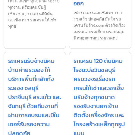
เครนให้เช่า ทุกขนาด รองรับ
ออก
ทุกงาน พร้อมคนขับผู้
เช่ารถเครนฉะเชิงเทรา ยก
เชี่ยวชาญ รถเครน80ตัน
รวดเร็ว ปลอดภัย มั่นใจ รถ
ฉะเชิงเทรา รถเครนให้เช่า
เครนรับจ้าง.com ตัวจริงเรื่อง
ทุกข
เครนและรถเฮี๊ยบ ครอบคลุม
นิคมอุตสาหกรรมภาคตะ
รถเครนรับจ้างนิคม
รถเครน 120 ตันนิคม
บ้านค่ายระยอง ให้
โรจนะบ่อวินชลบุรี
บริการพื้นที่หลักทั้ง
ครบวงจรเรื่องรถ
ระยอง ชลบุรี
เครนให้เช่าและรถเฮี๊ย
ปราจีนบุรี สระแก้ว และ
บรับจ้างทุกขนาด
จันทบุรี ด้วยทีมงานที่
รองรับงานยก ย้าย
ผ่านการอบรมและมีใบ
ติดตั้งเครื่องจักร และ
เซอร์รับรองความ
โครงสร้างเหล็กทุกรูป
ปลอดภัย
แบบ