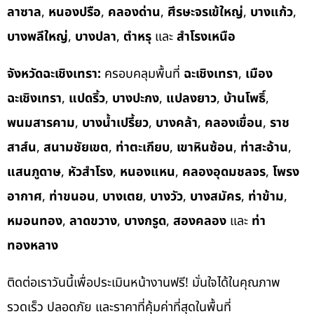
ลาซาล
,
หนองปรือ
,
คลองด่าน
,
ศีรษะจรเข้ใหญ่
,
บางแก้ว
,
บางพลีใหญ่
,
บางปลา
,
ตำหรุ
และ
สำโรงเหนือ
จังหวัดฉะเชิงเทรา:
ครอบคลุมพื้นที่
ฉะเชิงเทรา
,
เมือง
ฉะเชิงเทรา
,
แปดริ้ว
,
บางปะกง
,
แปลงยาว
,
บ้านโพธิ์
,
พนมสารคาม
,
บางน้ำเปรี้ยว
,
บางคล้า
,
คลองเขื่อน
,
ราช
สาส์น
,
สนามชัยเขต
,
ท่าตะเกียบ
,
เขาหินซ้อน
,
ท่าสะอ้าน
,
แสนภูดาษ
,
หัวสำโรง
,
หนองแหน
,
คลองอุดมชลจร
,
โพรง
อากาศ
,
ท่าขนอน
,
บางเตย
,
บางวัว
,
บางสมัคร
,
ท่าข้าม
,
หมอนทอง
,
ลาดขวาง
,
บางกรูด
,
สองคลอง
และ
ท่า
ทองหลาง
ติดต่อเราวันนี้เพื่อประเมินหน้างานฟรี! มั่นใจได้ในคุณภาพ
รวดเร็ว ปลอดภัย และราคาที่คุ้มค่าที่สุดในพื้นที่