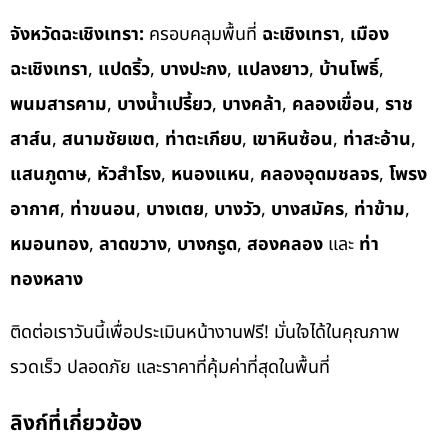
จังหวัดฉะเชิงเทรา:
ครอบคลุมพื้นที่
ฉะเชิงเทรา
,
เมือง
ฉะเชิงเทรา
,
แปดริ้ว
,
บางปะกง
,
แปลงยาว
,
บ้านโพธิ์
,
พนมสารคาม
,
บางน้ำเปรี้ยว
,
บางคล้า
,
คลองเขื่อน
,
ราช
สาส์น
,
สนามชัยเขต
,
ท่าตะเกียบ
,
เขาหินซ้อน
,
ท่าสะอ้าน
,
แสนภูดาษ
,
หัวสำโรง
,
หนองแหน
,
คลองอุดมชลจร
,
โพรง
อากาศ
,
ท่าขนอน
,
บางเตย
,
บางวัว
,
บางสมัคร
,
ท่าข้าม
,
หมอนทอง
,
ลาดขวาง
,
บางกรูด
,
สองคลอง
และ
ท่า
ทองหลาง
ติดต่อเราวันนี้เพื่อประเมินหน้างานฟรี! มั่นใจได้ในคุณภาพ
รวดเร็ว ปลอดภัย และราคาที่คุ้มค่าที่สุดในพื้นที่
ลิงก์ที่เกี่ยวข้อง