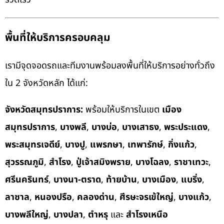
พื้นที่ให้บริการครอบคลุม
เรามีจุดจอดรถและทีมงานพร้อมลงพื้นที่ให้บริการอย่างทั่วถึง
ใน 2 จังหวัดหลัก ได้แก่:
จังหวัดสมุทรปราการ:
พร้อมให้บริการในเขต
เมือง
สมุทรปราการ
,
บางพลี
,
บางบ่อ
,
บางเสาธง
,
พระประแดง
,
พระสมุทรเจดีย์
,
บางปู
,
แพรกษา
,
เทพารักษ์
,
กิ่งแก้ว
,
สุวรรณภูมิ
,
สำโรง
,
ปู่เจ้าสมิงพราย
,
บางโฉลง
,
ราชาเทวะ
,
ศรีนครินทร์
,
บางนา-ตราด
,
ท้ายบ้าน
,
บางเมือง
,
แบริ่ง
,
ลาซาล
,
หนองปรือ
,
คลองด่าน
,
ศีรษะจรเข้ใหญ่
,
บางแก้ว
,
บางพลีใหญ่
,
บางปลา
,
ตำหรุ
และ
สำโรงเหนือ