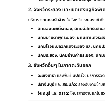
2. จังหวัดระยอง และเขตเศรษฐกิจพิเ
บริการ
รถเครนรับจ้าง
ในจังหวัด
ระยอง
เข้าถ
นิคมอมตะซิตี้ระยอง
,
นิคมอีสเทิร์นซีบ
นิคมมาบตาพุดระยอง
,
นิคมผาแดงระย
นิคมโรจนะปลวกแดงระยอง
และ
นิคมป
นิคมระยอง
,
นิคมบ้านค่ายระยอง
,
นิคม
3. จังหวัดอื่นๆ ในภาคตะวันออก
ฉะเชิงเทรา
และพื้นที่
แปดริ้ว
: บริการรวด
ปราจีนบุรี
และ
สระแก้ว
: รองรับงานข้า
จันทบุรี
และ
ตราด
: ให้บริการงานยกในสว