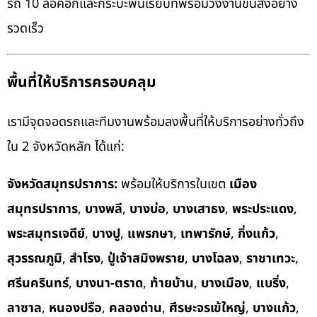
รถ 10 ล้อคอกและกระบะพื้นเรียบที่พร้อมวิ่งงานขนส่งอย่าง
รวดเร็ว
พื้นที่ให้บริการครอบคลุม
เรามีจุดจอดรถและทีมงานพร้อมลงพื้นที่ให้บริการอย่างทั่วถึง
ใน 2 จังหวัดหลัก ได้แก่:
จังหวัดสมุทรปราการ:
พร้อมให้บริการในเขต
เมือง
สมุทรปราการ
,
บางพลี
,
บางบ่อ
,
บางเสาธง
,
พระประแดง
,
พระสมุทรเจดีย์
,
บางปู
,
แพรกษา
,
เทพารักษ์
,
กิ่งแก้ว
,
สุวรรณภูมิ
,
สำโรง
,
ปู่เจ้าสมิงพราย
,
บางโฉลง
,
ราชาเทวะ
,
ศรีนครินทร์
,
บางนา-ตราด
,
ท้ายบ้าน
,
บางเมือง
,
แบริ่ง
,
ลาซาล
,
หนองปรือ
,
คลองด่าน
,
ศีรษะจรเข้ใหญ่
,
บางแก้ว
,