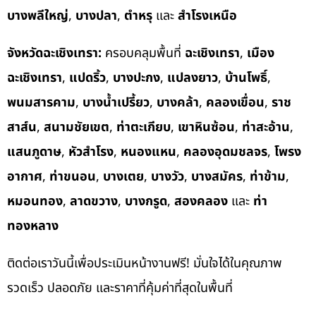
บางพลีใหญ่
,
บางปลา
,
ตำหรุ
และ
สำโรงเหนือ
จังหวัดฉะเชิงเทรา:
ครอบคลุมพื้นที่
ฉะเชิงเทรา
,
เมือง
ฉะเชิงเทรา
,
แปดริ้ว
,
บางปะกง
,
แปลงยาว
,
บ้านโพธิ์
,
พนมสารคาม
,
บางน้ำเปรี้ยว
,
บางคล้า
,
คลองเขื่อน
,
ราช
สาส์น
,
สนามชัยเขต
,
ท่าตะเกียบ
,
เขาหินซ้อน
,
ท่าสะอ้าน
,
แสนภูดาษ
,
หัวสำโรง
,
หนองแหน
,
คลองอุดมชลจร
,
โพรง
อากาศ
,
ท่าขนอน
,
บางเตย
,
บางวัว
,
บางสมัคร
,
ท่าข้าม
,
หมอนทอง
,
ลาดขวาง
,
บางกรูด
,
สองคลอง
และ
ท่า
ทองหลาง
ติดต่อเราวันนี้เพื่อประเมินหน้างานฟรี! มั่นใจได้ในคุณภาพ
รวดเร็ว ปลอดภัย และราคาที่คุ้มค่าที่สุดในพื้นที่