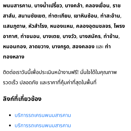
พนมสารคาม
,
บางน้ำเปรี้ยว
,
บางคล้า
,
คลองเขื่อน
,
ราช
สาส์น
,
สนามชัยเขต
,
ท่าตะเกียบ
,
เขาหินซ้อน
,
ท่าสะอ้าน
,
แสนภูดาษ
,
หัวสำโรง
,
หนองแหน
,
คลองอุดมชลจร
,
โพรง
อากาศ
,
ท่าขนอน
,
บางเตย
,
บางวัว
,
บางสมัคร
,
ท่าข้าม
,
หมอนทอง
,
ลาดขวาง
,
บางกรูด
,
สองคลอง
และ
ท่า
ทองหลาง
ติดต่อเราวันนี้เพื่อประเมินหน้างานฟรี! มั่นใจได้ในคุณภาพ
รวดเร็ว ปลอดภัย และราคาที่คุ้มค่าที่สุดในพื้นที่
ลิงก์ที่เกี่ยวข้อง
บริการรถเครนพนมสารคาม
บริการรถเครนพนมสารคาม