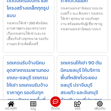
ติดตั้งเครื่องจักร และ
ภาคตะวันออก
โครงสร้างเหล็กทุกรูป
รถเครนยกเสานิคมบางปะกง
แปดริ้ว-ฉะเชิงเทรา รถเครน
แบบ
ให้เช่า ทุกขนาด รองรับทุก
รถเครนให้เช่า 200 ตันนิคม
งาน พร้อมคนขับผู้เชี่ยวชาญ
มาบตาพุดระยอง ครบวงจร
รถเครนยกเสานิคมบางปะก
เรื่องรถเครนให้เช่าและรถ
เฮี๊ยบรับจ้างทุกขนาด รองรับ
งานยก ย้าย ติดตั้งเครื่
รถเครนรับจ้างนิคม
รถเครนให้เช่า 90 ตัน
อุตสาหกรรมพานทอง
นิคมชลบุรี ให้บริการ
เกษม-ชลบุรี รถเครน
พื้นที่หลักทั้งระยอง
ให้เช่า รถเครนรับจ้าง
ชลบุรี ปราจีนบุรี
ราคาถูก รองรับทุก
สระแก้ว และจันทบุรี
งาน บริการ ทุกพื้นที่
ด้วยทีมงานที่ผ่านการ
ภาคตะวันออก
อบรมและมีใบเซอร์
หน้าหลัก
เมนู
ติดต่อ
แชร์
เพิ่มเติม