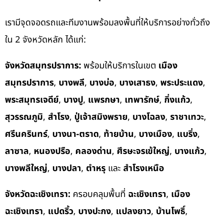
เรามีจุดจอดรถและทีมงานพร้อมลงพื้นที่ให้บริการอย่างทั่วถึง
ใน 2 จังหวัดหลัก ได้แก่:
จังหวัดสมุทรปราการ:
พร้อมให้บริการในเขต
เมือง
สมุทรปราการ
,
บางพลี
,
บางบ่อ
,
บางเสาธง
,
พระประแดง
,
พระสมุทรเจดีย์
,
บางปู
,
แพรกษา
,
เทพารักษ์
,
กิ่งแก้ว
,
สุวรรณภูมิ
,
สำโรง
,
ปู่เจ้าสมิงพราย
,
บางโฉลง
,
ราชาเทวะ
,
ศรีนครินทร์
,
บางนา-ตราด
,
ท้ายบ้าน
,
บางเมือง
,
แบริ่ง
,
ลาซาล
,
หนองปรือ
,
คลองด่าน
,
ศีรษะจรเข้ใหญ่
,
บางแก้ว
,
บางพลีใหญ่
,
บางปลา
,
ตำหรุ
และ
สำโรงเหนือ
จังหวัดฉะเชิงเทรา:
ครอบคลุมพื้นที่
ฉะเชิงเทรา
,
เมือง
ฉะเชิงเทรา
,
แปดริ้ว
,
บางปะกง
,
แปลงยาว
,
บ้านโพธิ์
,