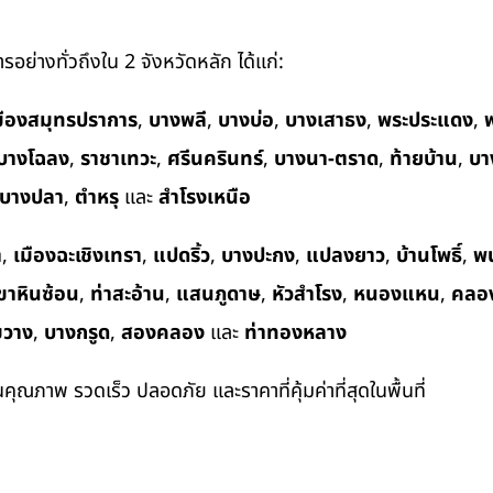
อย่างทั่วถึงใน 2 จังหวัดหลัก ได้แก่:
มืองสมุทรปราการ
,
บางพลี
,
บางบ่อ
,
บางเสาธง
,
พระประแดง
,
พ
บางโฉลง
,
ราชาเทวะ
,
ศรีนครินทร์
,
บางนา-ตราด
,
ท้ายบ้าน
,
บา
บางปลา
,
ตำหรุ
และ
สำโรงเหนือ
า
,
เมืองฉะเชิงเทรา
,
แปดริ้ว
,
บางปะกง
,
แปลงยาว
,
บ้านโพธิ์
,
พ
ขาหินซ้อน
,
ท่าสะอ้าน
,
แสนภูดาษ
,
หัวสำโรง
,
หนองแหน
,
คลอ
ขวาง
,
บางกรูด
,
สองคลอง
และ
ท่าทองหลาง
ในคุณภาพ รวดเร็ว ปลอดภัย และราคาที่คุ้มค่าที่สุดในพื้นที่