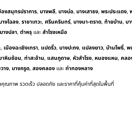
มืองสมุทรปราการ
,
บางพลี
,
บางบ่อ
,
บางเสาธง
,
พระประแดง
,
พ
บางโฉลง
,
ราชาเทวะ
,
ศรีนครินทร์
,
บางนา-ตราด
,
ท้ายบ้าน
,
บา
บางปลา
,
ตำหรุ
และ
สำโรงเหนือ
า
,
เมืองฉะเชิงเทรา
,
แปดริ้ว
,
บางปะกง
,
แปลงยาว
,
บ้านโพธิ์
,
พ
ขาหินซ้อน
,
ท่าสะอ้าน
,
แสนภูดาษ
,
หัวสำโรง
,
หนองแหน
,
คลอ
ขวาง
,
บางกรูด
,
สองคลอง
และ
ท่าทองหลาง
ในคุณภาพ รวดเร็ว ปลอดภัย และราคาที่คุ้มค่าที่สุดในพื้นที่