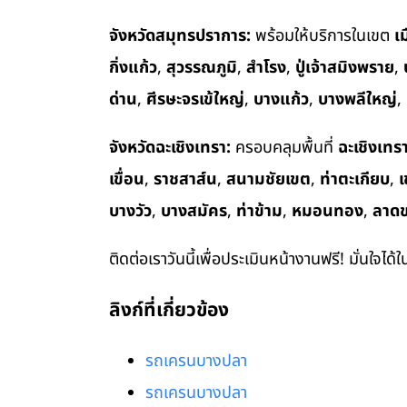
จังหวัดสมุทรปราการ:
พร้อมให้บริการในเขต
เ
กิ่งแก้ว
,
สุวรรณภูมิ
,
สำโรง
,
ปู่เจ้าสมิงพราย
,
ด่าน
,
ศีรษะจรเข้ใหญ่
,
บางแก้ว
,
บางพลีใหญ่
,
จังหวัดฉะเชิงเทรา:
ครอบคลุมพื้นที่
ฉะเชิงเทร
เขื่อน
,
ราชสาส์น
,
สนามชัยเขต
,
ท่าตะเกียบ
,
เ
บางวัว
,
บางสมัคร
,
ท่าข้าม
,
หมอนทอง
,
ลาด
ติดต่อเราวันนี้เพื่อประเมินหน้างานฟรี! มั่นใจได้
ลิงก์ที่เกี่ยวข้อง
รถเครนบางปลา
รถเครนบางปลา