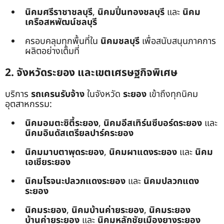
นิคมศรีราชาชลบุรี
,
นิคมปิ่นทองชลบุรี
และ
นิคม
เครือสหพัฒน์ชลบุรี
ครอบคลุมทุกพื้นที่ใน
นิคมชลบุรี
เพื่อสนับสนุนภาคการ
ผลิตอย่างเต็มที่
2. จังหวัดระยอง และเขตเศรษฐกิจพิเศษ
บริการ
รถเครนรับจ้าง
ในจังหวัด
ระยอง
เข้าถึงทุกนิคม
อุตสาหกรรม:
นิคมอมตะซิตี้ระยอง
,
นิคมอีสเทิร์นซีบอร์ดระยอง
และ
นิคมอินดัสเตรียลปาร์คระยอง
นิคมมาบตาพุดระยอง
,
นิคมผาแดงระยอง
และ
นิคม
เอเชียระยอง
นิคมโรจนะปลวกแดงระยอง
และ
นิคมปลวกแดง
ระยอง
นิคมระยอง
,
นิคมบ้านค่ายระยอง
,
นิคมระยอง
บ้านค่ายระยอง
และ
นิคมหลักชัยเมืองยางระยอง