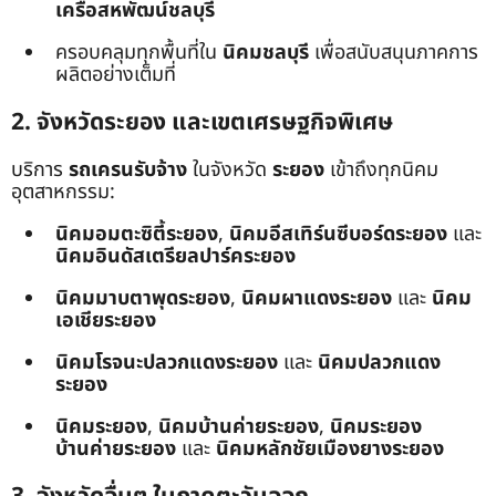
เครือสหพัฒน์ชลบุรี
ครอบคลุมทุกพื้นที่ใน
นิคมชลบุรี
เพื่อสนับสนุนภาคการ
ผลิตอย่างเต็มที่
2. จังหวัดระยอง และเขตเศรษฐกิจพิเศษ
บริการ
รถเครนรับจ้าง
ในจังหวัด
ระยอง
เข้าถึงทุกนิคม
อุตสาหกรรม:
นิคมอมตะซิตี้ระยอง
,
นิคมอีสเทิร์นซีบอร์ดระยอง
และ
นิคมอินดัสเตรียลปาร์คระยอง
นิคมมาบตาพุดระยอง
,
นิคมผาแดงระยอง
และ
นิคม
เอเชียระยอง
นิคมโรจนะปลวกแดงระยอง
และ
นิคมปลวกแดง
ระยอง
นิคมระยอง
,
นิคมบ้านค่ายระยอง
,
นิคมระยอง
บ้านค่ายระยอง
และ
นิคมหลักชัยเมืองยางระยอง