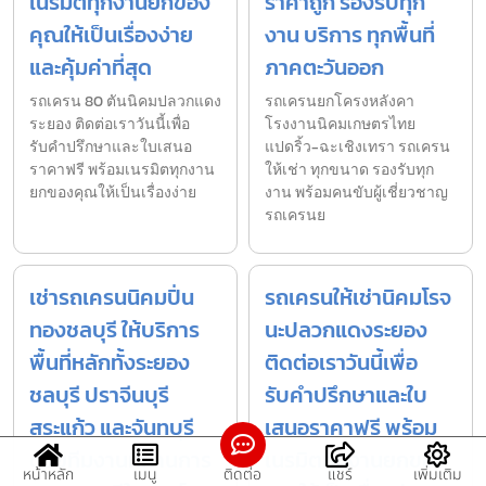
เนรมิตทุกงานยกของ
ราคาถูก รองรับทุก
คุณให้เป็นเรื่องง่าย
งาน บริการ ทุกพื้นที่
และคุ้มค่าที่สุด
ภาคตะวันออก
รถเครน 80 ตันนิคมปลวกแดง
รถเครนยกโครงหลังคา
ระยอง ติดต่อเราวันนี้เพื่อ
โรงงานนิคมเกษตรไทย
รับคำปรึกษาและใบเสนอ
แปดริ้ว-ฉะเชิงเทรา รถเครน
ราคาฟรี พร้อมเนรมิตทุกงาน
ให้เช่า ทุกขนาด รองรับทุก
ยกของคุณให้เป็นเรื่องง่าย
งาน พร้อมคนขับผู้เชี่ยวชาญ
รถเครนย
เช่ารถเครนนิคมปิ่น
รถเครนให้เช่านิคมโรจ
ทองชลบุรี ให้บริการ
นะปลวกแดงระยอง
พื้นที่หลักทั้งระยอง
ติดต่อเราวันนี้เพื่อ
ชลบุรี ปราจีนบุรี
รับคำปรึกษาและใบ
สระแก้ว และจันทบุรี
เสนอราคาฟรี พร้อม
ด้วยทีมงานที่ผ่านการ
เนรมิตทุกงานยกของ
หน้าหลัก
เมนู
ติดต่อ
แชร์
เพิ่มเติม