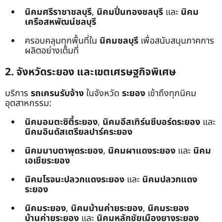
นิคมศรีราชาชลบุรี
,
นิคมปิ่นทองชลบุรี
และ
นิคม
เครือสหพัฒน์ชลบุรี
ครอบคลุมทุกพื้นที่ใน
นิคมชลบุรี
เพื่อสนับสนุนภาคการ
ผลิตอย่างเต็มที่
2. จังหวัดระยอง และเขตเศรษฐกิจพิเศษ
บริการ
รถเครนรับจ้าง
ในจังหวัด
ระยอง
เข้าถึงทุกนิคม
อุตสาหกรรม:
นิคมอมตะซิตี้ระยอง
,
นิคมอีสเทิร์นซีบอร์ดระยอง
และ
นิคมอินดัสเตรียลปาร์คระยอง
นิคมมาบตาพุดระยอง
,
นิคมผาแดงระยอง
และ
นิคม
เอเชียระยอง
นิคมโรจนะปลวกแดงระยอง
และ
นิคมปลวกแดง
ระยอง
นิคมระยอง
,
นิคมบ้านค่ายระยอง
,
นิคมระยอง
บ้านค่ายระยอง
และ
นิคมหลักชัยเมืองยางระยอง