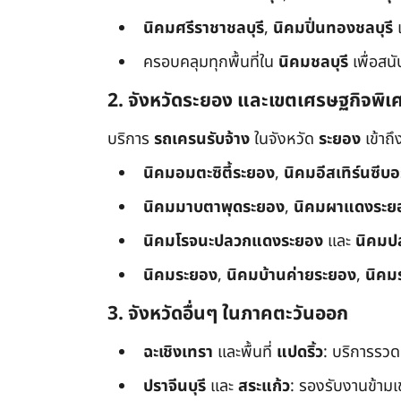
นิคมศรีราชาชลบุรี
,
นิคมปิ่นทองชลบุรี
ครอบคลุมทุกพื้นที่ใน
นิคมชลบุรี
เพื่อสน
2. จังหวัดระยอง และเขตเศรษฐกิจพิเ
บริการ
รถเครนรับจ้าง
ในจังหวัด
ระยอง
เข้าถ
นิคมอมตะซิตี้ระยอง
,
นิคมอีสเทิร์นซีบ
นิคมมาบตาพุดระยอง
,
นิคมผาแดงระย
นิคมโรจนะปลวกแดงระยอง
และ
นิคมป
นิคมระยอง
,
นิคมบ้านค่ายระยอง
,
นิคม
3. จังหวัดอื่นๆ ในภาคตะวันออก
ฉะเชิงเทรา
และพื้นที่
แปดริ้ว
: บริการรวด
ปราจีนบุรี
และ
สระแก้ว
: รองรับงานข้า