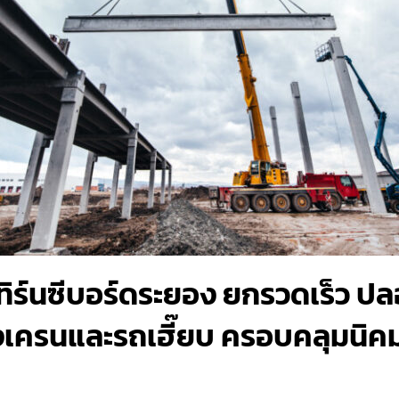
เทิร์นซีบอร์ดระยอง ยกรวดเร็ว ปล
ื่องเครนและรถเฮี๊ยบ ครอบคลุมน