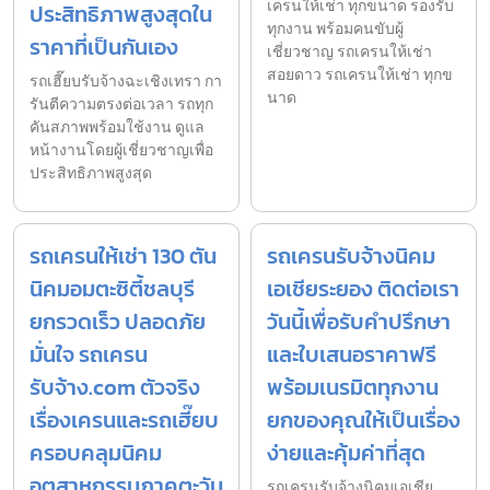
เครนให้เช่า ทุกขนาด รองรับ
ประสิทธิภาพสูงสุดใน
ทุกงาน พร้อมคนขับผู้
ราคาที่เป็นกันเอง
เชี่ยวชาญ รถเครนให้เช่า
สอยดาว รถเครนให้เช่า ทุกข
รถเฮี๊ยบรับจ้างฉะเชิงเทรา กา
นาด
รันตีความตรงต่อเวลา รถทุก
คันสภาพพร้อมใช้งาน ดูแล
หน้างานโดยผู้เชี่ยวชาญเพื่อ
ประสิทธิภาพสูงสุด
รถเครนให้เช่า 130 ตัน
รถเครนรับจ้างนิคม
นิคมอมตะซิตี้ชลบุรี
เอเชียระยอง ติดต่อเรา
ยกรวดเร็ว ปลอดภัย
วันนี้เพื่อรับคำปรึกษา
มั่นใจ รถเครน
และใบเสนอราคาฟรี
รับจ้าง.com ตัวจริง
พร้อมเนรมิตทุกงาน
เรื่องเครนและรถเฮี๊ยบ
ยกของคุณให้เป็นเรื่อง
ครอบคลุมนิคม
ง่ายและคุ้มค่าที่สุด
อุตสาหกรรมภาคตะวัน
รถเครนรับจ้างนิคมเอเชีย