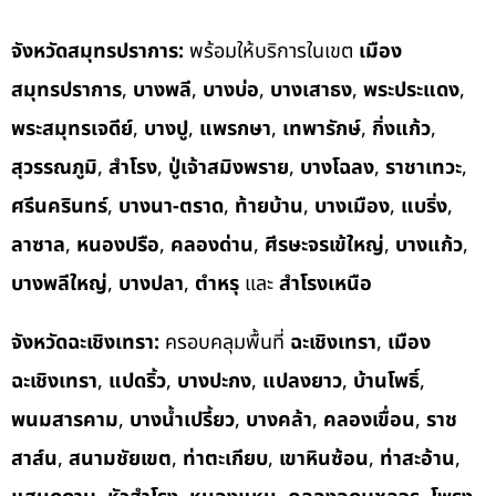
จังหวัดสมุทรปราการ:
พร้อมให้บริการในเขต
เมือง
สมุทรปราการ
,
บางพลี
,
บางบ่อ
,
บางเสาธง
,
พระประแดง
,
พระสมุทรเจดีย์
,
บางปู
,
แพรกษา
,
เทพารักษ์
,
กิ่งแก้ว
,
สุวรรณภูมิ
,
สำโรง
,
ปู่เจ้าสมิงพราย
,
บางโฉลง
,
ราชาเทวะ
,
ศรีนครินทร์
,
บางนา-ตราด
,
ท้ายบ้าน
,
บางเมือง
,
แบริ่ง
,
ลาซาล
,
หนองปรือ
,
คลองด่าน
,
ศีรษะจรเข้ใหญ่
,
บางแก้ว
,
บางพลีใหญ่
,
บางปลา
,
ตำหรุ
และ
สำโรงเหนือ
จังหวัดฉะเชิงเทรา:
ครอบคลุมพื้นที่
ฉะเชิงเทรา
,
เมือง
ฉะเชิงเทรา
,
แปดริ้ว
,
บางปะกง
,
แปลงยาว
,
บ้านโพธิ์
,
พนมสารคาม
,
บางน้ำเปรี้ยว
,
บางคล้า
,
คลองเขื่อน
,
ราช
สาส์น
,
สนามชัยเขต
,
ท่าตะเกียบ
,
เขาหินซ้อน
,
ท่าสะอ้าน
,