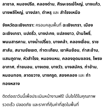
ลาซาล
,
หนองปรือ
,
คลองด่าน
,
ศีรษะจรเข้ใหญ่
,
บางแก้ว
,
บางพลีใหญ่
,
บางปลา
,
ตำหรุ
และ
สำโรงเหนือ
จังหวัดฉะเชิงเทรา:
ครอบคลุมพื้นที่
ฉะเชิงเทรา
,
เมือง
ฉะเชิงเทรา
,
แปดริ้ว
,
บางปะกง
,
แปลงยาว
,
บ้านโพธิ์
,
พนมสารคาม
,
บางน้ำเปรี้ยว
,
บางคล้า
,
คลองเขื่อน
,
ราช
สาส์น
,
สนามชัยเขต
,
ท่าตะเกียบ
,
เขาหินซ้อน
,
ท่าสะอ้าน
,
แสนภูดาษ
,
หัวสำโรง
,
หนองแหน
,
คลองอุดมชลจร
,
โพรง
อากาศ
,
ท่าขนอน
,
บางเตย
,
บางวัว
,
บางสมัคร
,
ท่าข้าม
,
หมอนทอง
,
ลาดขวาง
,
บางกรูด
,
สองคลอง
และ
ท่า
ทองหลาง
ติดต่อเราวันนี้เพื่อประเมินหน้างานฟรี! มั่นใจได้ในคุณภาพ
รวดเร็ว ปลอดภัย และราคาที่คุ้มค่าที่สุดในพื้นที่