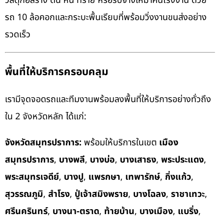
วัสดุก่อสร้าง ดิน หิน ทราย หรือรับจ้างเหมาคันโรงงาน ด้วย
รถ 10 ล้อคอกและกระบะพื้นเรียบที่พร้อมวิ่งงานขนส่งอย่าง
รวดเร็ว
พื้นที่ให้บริการครอบคลุม
เรามีจุดจอดรถและทีมงานพร้อมลงพื้นที่ให้บริการอย่างทั่วถึง
ใน 2 จังหวัดหลัก ได้แก่:
จังหวัดสมุทรปราการ:
พร้อมให้บริการในเขต
เมือง
สมุทรปราการ
,
บางพลี
,
บางบ่อ
,
บางเสาธง
,
พระประแดง
,
พระสมุทรเจดีย์
,
บางปู
,
แพรกษา
,
เทพารักษ์
,
กิ่งแก้ว
,
สุวรรณภูมิ
,
สำโรง
,
ปู่เจ้าสมิงพราย
,
บางโฉลง
,
ราชาเทวะ
,
ศรีนครินทร์
,
บางนา-ตราด
,
ท้ายบ้าน
,
บางเมือง
,
แบริ่ง
,