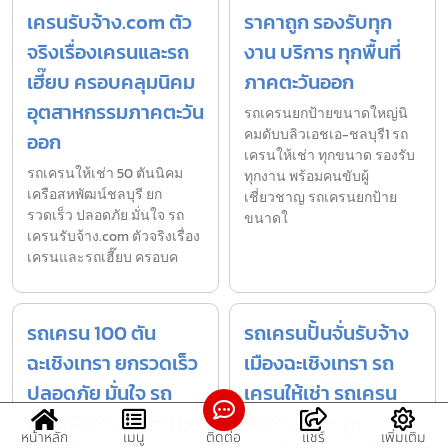
เครนรับจ้าง.com ตัว
ราคาถูก รองรับทุก
จริงเรื่องเครนและรถ
งาน บริการ ทุกพื้นที่
เฮี๊ยบ ครอบคลุมนิคม
ภาคตะวันออก
อุตสาหกรรมภาคตะวัน
รถเครนยกป้ายขนาดใหญ่นิ
คมดับบลิวเอชเอ-ชลบุรี1 รถ
ออก
เครนให้เช่า ทุกขนาด รองรับ
รถเครนให้เช่า 50 ตันนิคม
ทุกงาน พร้อมคนขับผู้
เครือสหพัฒน์ชลบุรี ยก
เชี่ยวชาญ รถเครนยกป้าย
รวดเร็ว ปลอดภัย มั่นใจ รถ
ขนาดใ
เครนรับจ้าง.com ตัวจริงเรื่อง
เครนและรถเฮี๊ยบ ครอบค
รถเครน 100 ตัน
รถเครนปั้นจั่นรับจ้าง
ฉะเชิงเทรา ยกรวดเร็ว
เมืองฉะเชิงเทรา รถ
ปลอดภัย มั่นใจ รถ
เครนให้เช่า รถเครน
เครนรับจ้าง.com ตัว
รับจ้าง ราคาถูก
หน้าหลัก
เมนู
ติดต่อ
แชร์
เพิ่มเติม