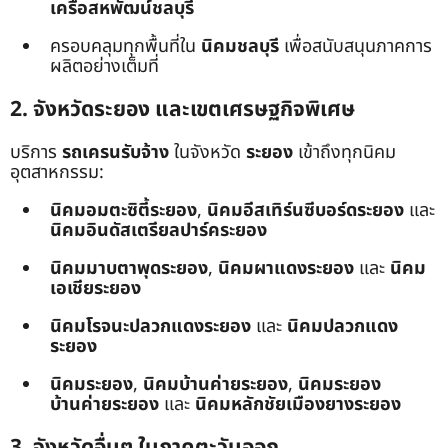
เครือสหพัฒน์ชลบุรี
ครอบคลุมทุกพื้นที่ใน
นิคมชลบุรี
เพื่อสนับสนุนภาคการ
ผลิตอย่างเต็มที่
2. จังหวัดระยอง และเขตเศรษฐกิจพิเศษ
บริการ
รถเครนรับจ้าง
ในจังหวัด
ระยอง
เข้าถึงทุกนิคม
อุตสาหกรรม:
นิคมอมตะซิตี้ระยอง
,
นิคมอีสเทิร์นซีบอร์ดระยอง
และ
นิคมอินดัสเตรียลปาร์คระยอง
นิคมมาบตาพุดระยอง
,
นิคมผาแดงระยอง
และ
นิคม
เอเชียระยอง
นิคมโรจนะปลวกแดงระยอง
และ
นิคมปลวกแดง
ระยอง
นิคมระยอง
,
นิคมบ้านค่ายระยอง
,
นิคมระยอง
บ้านค่ายระยอง
และ
นิคมหลักชัยเมืองยางระยอง
3. จังหวัดอื่นๆ ในภาคตะวันออก