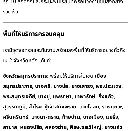
รถ 10 ล้อคอกและกระบะพื้นเรียบที่พร้อมวิ่งงานขนส่งอย่าง
รวดเร็ว
พื้นที่ให้บริการครอบคลุม
เรามีจุดจอดรถและทีมงานพร้อมลงพื้นที่ให้บริการอย่างทั่วถึง
ใน 2 จังหวัดหลัก ได้แก่:
จังหวัดสมุทรปราการ:
พร้อมให้บริการในเขต
เมือง
สมุทรปราการ
,
บางพลี
,
บางบ่อ
,
บางเสาธง
,
พระประแดง
,
พระสมุทรเจดีย์
,
บางปู
,
แพรกษา
,
เทพารักษ์
,
กิ่งแก้ว
,
สุวรรณภูมิ
,
สำโรง
,
ปู่เจ้าสมิงพราย
,
บางโฉลง
,
ราชาเทวะ
,
ศรีนครินทร์
,
บางนา-ตราด
,
ท้ายบ้าน
,
บางเมือง
,
แบริ่ง
,
ลาซาล
,
หนองปรือ
,
คลองด่าน
,
ศีรษะจรเข้ใหญ่
,
บางแก้ว
,