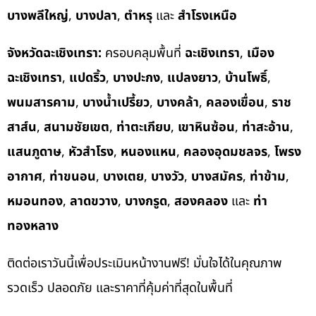
บางพลีใหญ่
,
บางปลา
,
ตำหรุ
และ
สำโรงเหนือ
จังหวัดฉะเชิงเทรา:
ครอบคลุมพื้นที่
ฉะเชิงเทรา
,
เมือง
ฉะเชิงเทรา
,
แปดริ้ว
,
บางปะกง
,
แปลงยาว
,
บ้านโพธิ์
,
พนมสารคาม
,
บางน้ำเปรี้ยว
,
บางคล้า
,
คลองเขื่อน
,
ราช
สาส์น
,
สนามชัยเขต
,
ท่าตะเกียบ
,
เขาหินซ้อน
,
ท่าสะอ้าน
,
แสนภูดาษ
,
หัวสำโรง
,
หนองแหน
,
คลองอุดมชลจร
,
โพรง
อากาศ
,
ท่าขนอน
,
บางเตย
,
บางวัว
,
บางสมัคร
,
ท่าข้าม
,
หมอนทอง
,
ลาดขวาง
,
บางกรูด
,
สองคลอง
และ
ท่า
ทองหลาง
ติดต่อเราวันนี้เพื่อประเมินหน้างานฟรี! มั่นใจได้ในคุณภาพ
รวดเร็ว ปลอดภัย และราคาที่คุ้มค่าที่สุดในพื้นที่