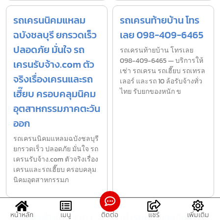
รถเครนนิคมแหลม
รถเครนท้ายบ้าน โทร
ฉบังชลบุรี ยกรวดเร็ว
เลย 098-409-6465
ปลอดภัย มั่นใจ รถ
รถเครนท้ายบ้าน โทรเลย
098-409-6465 — บริการให้
เครนรับจ้าง.com ตัว
เช่า รถเครน รถเฮี๊ยบ รถเทรล
จริงเรื่องเครนและรถ
เลอร์ และรถ 10 ล้อรับจ้างทั่ว
เฮี๊ยบ ครอบคลุมนิคม
ไทย รับยกของหนัก ข
อุตสาหกรรมภาคตะวัน
ออก
รถเครนนิคมแหลมฉบังชลบุรี
ยกรวดเร็ว ปลอดภัย มั่นใจ รถ
เครนรับจ้าง.com ตัวจริงเรื่อง
เครนและรถเฮี๊ยบ ครอบคลุม
นิคมอุตสาหกรรมภ
รถเครนรับจ้าง ราคา
เช่ารถเครนฉะเชิงเทรา
หน้าหลัก
เมนู
ติดต่อ
แชร์
เพิ่มเติม