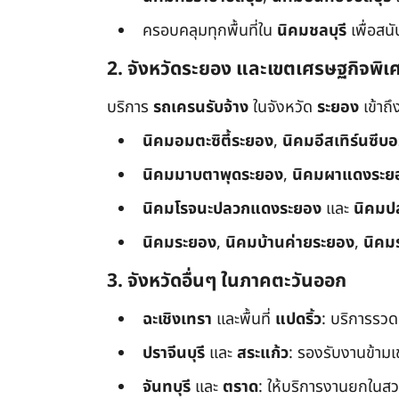
ครอบคลุมทุกพื้นที่ใน
นิคมชลบุรี
เพื่อสน
2. จังหวัดระยอง และเขตเศรษฐกิจพิเ
บริการ
รถเครนรับจ้าง
ในจังหวัด
ระยอง
เข้าถ
นิคมอมตะซิตี้ระยอง
,
นิคมอีสเทิร์นซีบ
นิคมมาบตาพุดระยอง
,
นิคมผาแดงระย
นิคมโรจนะปลวกแดงระยอง
และ
นิคมป
นิคมระยอง
,
นิคมบ้านค่ายระยอง
,
นิคม
3. จังหวัดอื่นๆ ในภาคตะวันออก
ฉะเชิงเทรา
และพื้นที่
แปดริ้ว
: บริการรวด
ปราจีนบุรี
และ
สระแก้ว
: รองรับงานข้า
จันทบุรี
และ
ตราด
: ให้บริการงานยกในสว