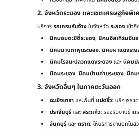
2. จังหวัดระยอง และเขตเศรษฐกิจพิเ
บริการ
รถเครนรับจ้าง
ในจังหวัด
ระยอง
เข้าถ
นิคมอมตะซิตี้ระยอง
,
นิคมอีสเทิร์นซีบ
นิคมมาบตาพุดระยอง
,
นิคมผาแดงระย
นิคมโรจนะปลวกแดงระยอง
และ
นิคมป
นิคมระยอง
,
นิคมบ้านค่ายระยอง
,
นิคม
3. จังหวัดอื่นๆ ในภาคตะวันออก
ฉะเชิงเทรา
และพื้นที่
แปดริ้ว
: บริการรวด
ปราจีนบุรี
และ
สระแก้ว
: รองรับงานข้า
จันทบุรี
และ
ตราด
: ให้บริการงานยกในสว