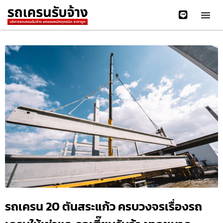
รถเครน 20 ตันสระแก้ว ครบวงจรเรื่องรถ