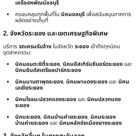
เครือสหพัฒน์ชลบุรี
ครอบคลุมทุกพื้นที่ใน
นิคมชลบุรี
เพื่อสนับสนุนภาคการ
ผลิตอย่างเต็มที่
2. จังหวัดระยอง และเขตเศรษฐกิจพิเศษ
บริการ
รถเครนรับจ้าง
ในจังหวัด
ระยอง
เข้าถึงทุกนิคม
อุตสาหกรรม:
นิคมอมตะซิตี้ระยอง
,
นิคมอีสเทิร์นซีบอร์ดระยอง
และ
นิคมอินดัสเตรียลปาร์คระยอง
นิคมมาบตาพุดระยอง
,
นิคมผาแดงระยอง
และ
นิคม
เอเชียระยอง
นิคมโรจนะปลวกแดงระยอง
และ
นิคมปลวกแดง
ระยอง
นิคมระยอง
,
นิคมบ้านค่ายระยอง
,
นิคมระยอง
บ้านค่ายระยอง
และ
นิคมหลักชัยเมืองยางระยอง