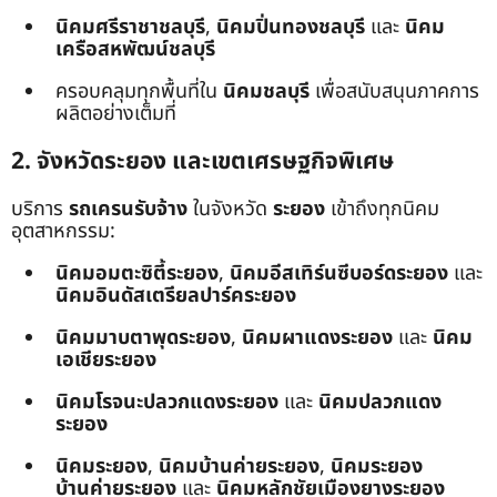
นิคมศรีราชาชลบุรี
,
นิคมปิ่นทองชลบุรี
และ
นิคม
เครือสหพัฒน์ชลบุรี
ครอบคลุมทุกพื้นที่ใน
นิคมชลบุรี
เพื่อสนับสนุนภาคการ
ผลิตอย่างเต็มที่
2. จังหวัดระยอง และเขตเศรษฐกิจพิเศษ
บริการ
รถเครนรับจ้าง
ในจังหวัด
ระยอง
เข้าถึงทุกนิคม
อุตสาหกรรม:
นิคมอมตะซิตี้ระยอง
,
นิคมอีสเทิร์นซีบอร์ดระยอง
และ
นิคมอินดัสเตรียลปาร์คระยอง
นิคมมาบตาพุดระยอง
,
นิคมผาแดงระยอง
และ
นิคม
เอเชียระยอง
นิคมโรจนะปลวกแดงระยอง
และ
นิคมปลวกแดง
ระยอง
นิคมระยอง
,
นิคมบ้านค่ายระยอง
,
นิคมระยอง
บ้านค่ายระยอง
และ
นิคมหลักชัยเมืองยางระยอง