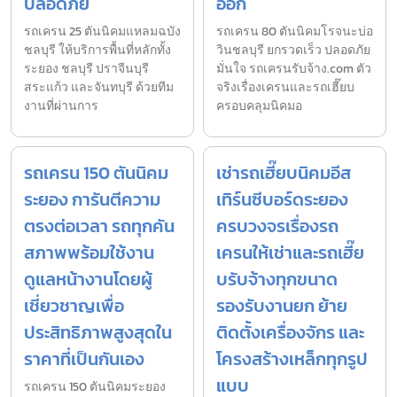
ปลอดภัย
ออก
รถเครน 25 ตันนิคมแหลมฉบัง
รถเครน 80 ตันนิคมโรจนะบ่อ
ชลบุรี ให้บริการพื้นที่หลักทั้ง
วินชลบุรี ยกรวดเร็ว ปลอดภัย
ระยอง ชลบุรี ปราจีนบุรี
มั่นใจ รถเครนรับจ้าง.com ตัว
สระแก้ว และจันทบุรี ด้วยทีม
จริงเรื่องเครนและรถเฮี๊ยบ
งานที่ผ่านการ
ครอบคลุมนิคมอ
รถเครน 150 ตันนิคม
เช่ารถเฮี๊ยบนิคมอีส
ระยอง การันตีความ
เทิร์นซีบอร์ดระยอง
ตรงต่อเวลา รถทุกคัน
ครบวงจรเรื่องรถ
สภาพพร้อมใช้งาน
เครนให้เช่าและรถเฮี๊ย
ดูแลหน้างานโดยผู้
บรับจ้างทุกขนาด
เชี่ยวชาญเพื่อ
รองรับงานยก ย้าย
ประสิทธิภาพสูงสุดใน
ติดตั้งเครื่องจักร และ
ราคาที่เป็นกันเอง
โครงสร้างเหล็กทุกรูป
แบบ
รถเครน 150 ตันนิคมระยอง