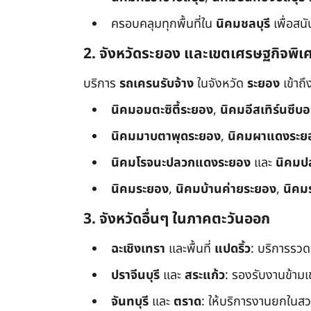
ครอบคลุมทุกพื้นที่ใน
นิคมชลบุรี
เพื่อสน
2. จังหวัดระยอง และเขตเศรษฐกิจพิเ
บริการ
รถเครนรับจ้าง
ในจังหวัด
ระยอง
เข้าถ
นิคมอมตะซิตี้ระยอง
,
นิคมอีสเทิร์นซีบ
นิคมมาบตาพุดระยอง
,
นิคมผาแดงระย
นิคมโรจนะปลวกแดงระยอง
และ
นิคมป
นิคมระยอง
,
นิคมบ้านค่ายระยอง
,
นิคม
3. จังหวัดอื่นๆ ในภาคตะวันออก
ฉะเชิงเทรา
และพื้นที่
แปดริ้ว
: บริการรวด
ปราจีนบุรี
และ
สระแก้ว
: รองรับงานข้า
จันทบุรี
และ
ตราด
: ให้บริการงานยกในสว