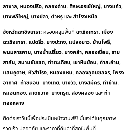
ลาซาล
,
หนองปรือ
,
คลองด่าน
,
ศีรษะจรเข้ใหญ่
,
บางแก้ว
,
บางพลีใหญ่
,
บางปลา
,
ตำหรุ
และ
สำโรงเหนือ
จังหวัดฉะเชิงเทรา:
ครอบคลุมพื้นที่
ฉะเชิงเทรา
,
เมือง
ฉะเชิงเทรา
,
แปดริ้ว
,
บางปะกง
,
แปลงยาว
,
บ้านโพธิ์
,
พนมสารคาม
,
บางน้ำเปรี้ยว
,
บางคล้า
,
คลองเขื่อน
,
ราช
สาส์น
,
สนามชัยเขต
,
ท่าตะเกียบ
,
เขาหินซ้อน
,
ท่าสะอ้าน
,
แสนภูดาษ
,
หัวสำโรง
,
หนองแหน
,
คลองอุดมชลจร
,
โพรง
อากาศ
,
ท่าขนอน
,
บางเตย
,
บางวัว
,
บางสมัคร
,
ท่าข้าม
,
หมอนทอง
,
ลาดขวาง
,
บางกรูด
,
สองคลอง
และ
ท่า
ทองหลาง
ติดต่อเราวันนี้เพื่อประเมินหน้างานฟรี! มั่นใจได้ในคุณภาพ
รวดเร็ว ปลอดภัย และราคาที่คุ้มค่าที่สุดในพื้นที่