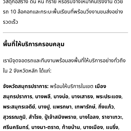
วัสดุก่อสร้าง ดิน หิน ทราย หรือรับจ้างเหมาคันโรงงาน ด้วย
รถ 10 ล้อคอกและกระบะพื้นเรียบที่พร้อมวิ่งงานขนส่งอย่าง
รวดเร็ว
พื้นที่ให้บริการครอบคลุม
เรามีจุดจอดรถและทีมงานพร้อมลงพื้นที่ให้บริการอย่างทั่วถึง
ใน 2 จังหวัดหลัก ได้แก่:
จังหวัดสมุทรปราการ:
พร้อมให้บริการในเขต
เมือง
สมุทรปราการ
,
บางพลี
,
บางบ่อ
,
บางเสาธง
,
พระประแดง
,
พระสมุทรเจดีย์
,
บางปู
,
แพรกษา
,
เทพารักษ์
,
กิ่งแก้ว
,
สุวรรณภูมิ
,
สำโรง
,
ปู่เจ้าสมิงพราย
,
บางโฉลง
,
ราชาเทวะ
,
ศรีนครินทร์
,
บางนา-ตราด
,
ท้ายบ้าน
,
บางเมือง
,
แบริ่ง
,