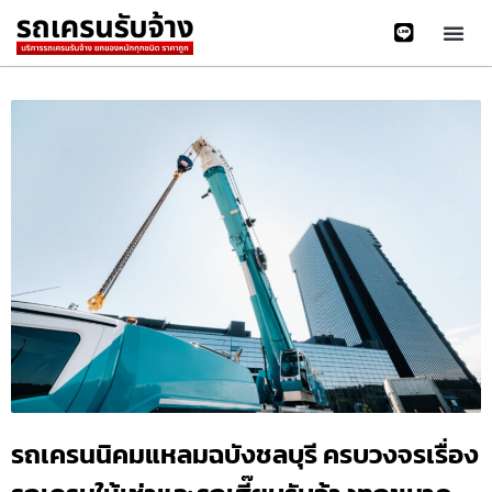
รถเครนนิคมแหลมฉบังชลบุรี ครบวงจรเรื่อง