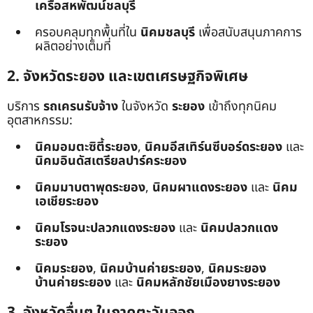
เครือสหพัฒน์ชลบุรี
ครอบคลุมทุกพื้นที่ใน
นิคมชลบุรี
เพื่อสนับสนุนภาคการ
ผลิตอย่างเต็มที่
2. จังหวัดระยอง และเขตเศรษฐกิจพิเศษ
บริการ
รถเครนรับจ้าง
ในจังหวัด
ระยอง
เข้าถึงทุกนิคม
อุตสาหกรรม:
นิคมอมตะซิตี้ระยอง
,
นิคมอีสเทิร์นซีบอร์ดระยอง
และ
นิคมอินดัสเตรียลปาร์คระยอง
นิคมมาบตาพุดระยอง
,
นิคมผาแดงระยอง
และ
นิคม
เอเชียระยอง
นิคมโรจนะปลวกแดงระยอง
และ
นิคมปลวกแดง
ระยอง
นิคมระยอง
,
นิคมบ้านค่ายระยอง
,
นิคมระยอง
บ้านค่ายระยอง
และ
นิคมหลักชัยเมืองยางระยอง
3. จังหวัดอื่นๆ ในภาคตะวันออก