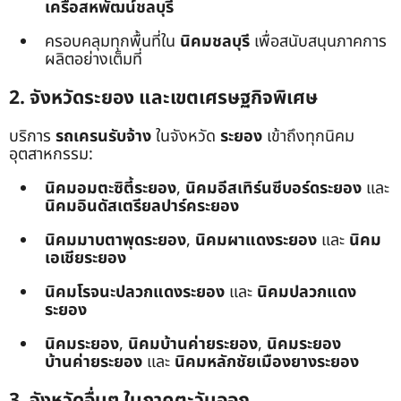
เครือสหพัฒน์ชลบุรี
ครอบคลุมทุกพื้นที่ใน
นิคมชลบุรี
เพื่อสนับสนุนภาคการ
ผลิตอย่างเต็มที่
2. จังหวัดระยอง และเขตเศรษฐกิจพิเศษ
บริการ
รถเครนรับจ้าง
ในจังหวัด
ระยอง
เข้าถึงทุกนิคม
อุตสาหกรรม:
นิคมอมตะซิตี้ระยอง
,
นิคมอีสเทิร์นซีบอร์ดระยอง
และ
นิคมอินดัสเตรียลปาร์คระยอง
นิคมมาบตาพุดระยอง
,
นิคมผาแดงระยอง
และ
นิคม
เอเชียระยอง
นิคมโรจนะปลวกแดงระยอง
และ
นิคมปลวกแดง
ระยอง
นิคมระยอง
,
นิคมบ้านค่ายระยอง
,
นิคมระยอง
บ้านค่ายระยอง
และ
นิคมหลักชัยเมืองยางระยอง
3. จังหวัดอื่นๆ ในภาคตะวันออก