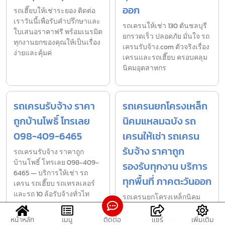
ออก
รถเฮี๊ยบให้เช่าระยอง ติดต่อ
เราวันนี้เพื่อรับคำปรึกษาและ
รถเครนให้เช่า 130 ตันชลบุรี
ใบเสนอราคาฟรี พร้อมเนรมิต
ยกรวดเร็ว ปลอดภัย มั่นใจ รถ
ทุกงานยกของคุณให้เป็นเรื่อง
เครนรับจ้าง.com ตัวจริงเรื่อง
ง่ายและคุ้มค่
เครนและรถเฮี๊ยบ ครอบคลุม
นิคมอุตสาหกร
รถเครนรับจ้าง ราคา
รถเครนยกโครงเหล็ก
ถูกบ้านโพธิ์ โทรเลย
นิคมแหลมฉบัง รถ
098-409-6465
เครนให้เช่า รถเครน
รับจ้าง ราคาถูก
รถเครนรับจ้าง ราคาถูก
บ้านโพธิ์ โทรเลย 098-409-
รองรับทุกงาน บริการ
6465 — บริการให้เช่า รถ
ทุกพื้นที่ ภาคตะวันออก
เครน รถเฮี๊ยบ รถเทรลเลอร์
และรถ 10 ล้อรับจ้างทั่วไท
รถเครนยกโครงเหล็กนิคม
แหลมฉบัง รถเครนให้เช่า
ทุกขนาด รองรับทุกงาน พร้อม
หน้าหลัก
เมนู
ติดต่อ
แชร์
เพิ่มเติม