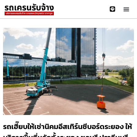
รถเฮี๊ยบให้เช่านิคมอีสเทิร์นซีบอร์ดระยอง ให้