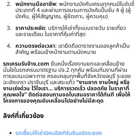
พนักงานมืออาชีพ
: พนักงานบังคับเครนทุกคนมีใบขับขี่
ประเภทที่ 4 และผ่านการอบรมการบังคับปั้นจั่น 4 ผู้ (ผู้
บังคับ, ผู้ให้สัญญาณ, ผู้ยึดเกาะ, ผู้ควบคุม)
ราคาประหยัด
: บริการให้เช่าทั้งแบบรายวัน รายเที่ยว
และรายเดือน ในราคาที่คุ้มค่าที่สุด
ความตรงต่อเวลา
: เรายึดถือตารางงานของลูกค้าเป็น
สำคัญ พร้อมเข้าหน้างานตามนัดหมาย
รถเครนรับจ้าง.com
ยืนหนึ่งเรื่องงานยกและเคลื่อนย้าย
มั่นใจในรถเครนมาตรฐาน ปจ.2 ทุกคัน พร้อมทีมงานที่ผ่าน
การอบรมเฉพาะทาง ครอบคลุมทุกพื้นที่จังหวัดชลบุรี ระยอง
ฉะเชิงเทรา ปราจีนบุรี และสระแก้ว
“งานยาก งานใหญ่ หรือ
งานเร่งด่วน ไว้ใจเรา… บริการรวดเร็ว ปลอดภัย ในราคาที่
คุณพอใจ”
ติดต่อสอบถามขอใบเสนอราคาได้ทันที เพื่อให้
โครงการของคุณขับเคลื่อนไปอย่างไม่มีสะดุด
ลิงก์ที่เกี่ยวข้อง
รถเฮี๊ยบให้เช่านิคมอีสเทิร์นซีบอร์ดระยอง