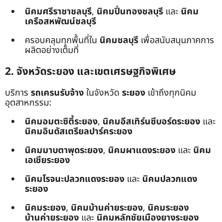
นิคมศรีราชาชลบุรี
,
นิคมปิ่นทองชลบุรี
และ
นิคม
เครือสหพัฒน์ชลบุรี
ครอบคลุมทุกพื้นที่ใน
นิคมชลบุรี
เพื่อสนับสนุนภาคการ
ผลิตอย่างเต็มที่
2. จังหวัดระยอง และเขตเศรษฐกิจพิเศษ
บริการ
รถเครนรับจ้าง
ในจังหวัด
ระยอง
เข้าถึงทุกนิคม
อุตสาหกรรม:
นิคมอมตะซิตี้ระยอง
,
นิคมอีสเทิร์นซีบอร์ดระยอง
และ
นิคมอินดัสเตรียลปาร์คระยอง
นิคมมาบตาพุดระยอง
,
นิคมผาแดงระยอง
และ
นิคม
เอเชียระยอง
นิคมโรจนะปลวกแดงระยอง
และ
นิคมปลวกแดง
ระยอง
นิคมระยอง
,
นิคมบ้านค่ายระยอง
,
นิคมระยอง
บ้านค่ายระยอง
และ
นิคมหลักชัยเมืองยางระยอง