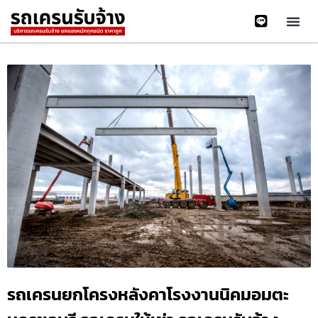
รถเครนยกโครงหลังคาโรงงานนิคมอมตะ