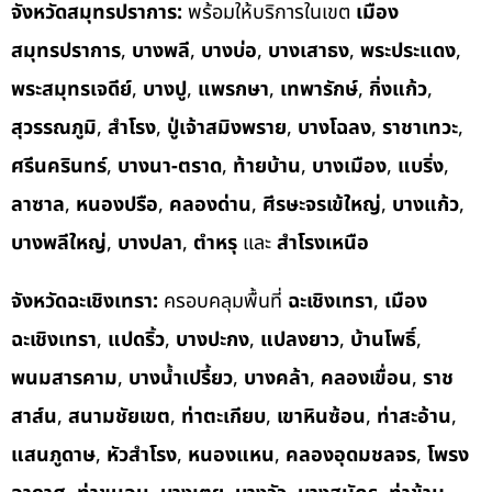
จังหวัดสมุทรปราการ:
พร้อมให้บริการในเขต
เมือง
สมุทรปราการ
,
บางพลี
,
บางบ่อ
,
บางเสาธง
,
พระประแดง
,
พระสมุทรเจดีย์
,
บางปู
,
แพรกษา
,
เทพารักษ์
,
กิ่งแก้ว
,
สุวรรณภูมิ
,
สำโรง
,
ปู่เจ้าสมิงพราย
,
บางโฉลง
,
ราชาเทวะ
,
ศรีนครินทร์
,
บางนา-ตราด
,
ท้ายบ้าน
,
บางเมือง
,
แบริ่ง
,
ลาซาล
,
หนองปรือ
,
คลองด่าน
,
ศีรษะจรเข้ใหญ่
,
บางแก้ว
,
บางพลีใหญ่
,
บางปลา
,
ตำหรุ
และ
สำโรงเหนือ
จังหวัดฉะเชิงเทรา:
ครอบคลุมพื้นที่
ฉะเชิงเทรา
,
เมือง
ฉะเชิงเทรา
,
แปดริ้ว
,
บางปะกง
,
แปลงยาว
,
บ้านโพธิ์
,
พนมสารคาม
,
บางน้ำเปรี้ยว
,
บางคล้า
,
คลองเขื่อน
,
ราช
สาส์น
,
สนามชัยเขต
,
ท่าตะเกียบ
,
เขาหินซ้อน
,
ท่าสะอ้าน
,
แสนภูดาษ
,
หัวสำโรง
,
หนองแหน
,
คลองอุดมชลจร
,
โพรง