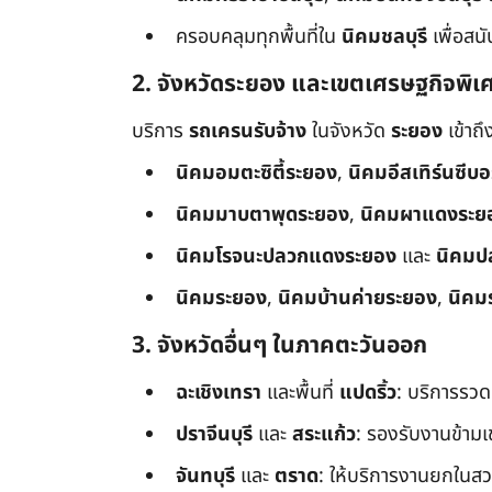
ครอบคลุมทุกพื้นที่ใน
นิคมชลบุรี
เพื่อสน
2. จังหวัดระยอง และเขตเศรษฐกิจพิเ
บริการ
รถเครนรับจ้าง
ในจังหวัด
ระยอง
เข้าถ
นิคมอมตะซิตี้ระยอง
,
นิคมอีสเทิร์นซีบ
นิคมมาบตาพุดระยอง
,
นิคมผาแดงระย
นิคมโรจนะปลวกแดงระยอง
และ
นิคมป
นิคมระยอง
,
นิคมบ้านค่ายระยอง
,
นิคม
3. จังหวัดอื่นๆ ในภาคตะวันออก
ฉะเชิงเทรา
และพื้นที่
แปดริ้ว
: บริการรวด
ปราจีนบุรี
และ
สระแก้ว
: รองรับงานข้า
จันทบุรี
และ
ตราด
: ให้บริการงานยกในสว