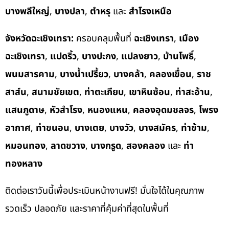
บางพลีใหญ่
,
บางปลา
,
ตำหรุ
และ
สำโรงเหนือ
จังหวัดฉะเชิงเทรา:
ครอบคลุมพื้นที่
ฉะเชิงเทรา
,
เมือง
ฉะเชิงเทรา
,
แปดริ้ว
,
บางปะกง
,
แปลงยาว
,
บ้านโพธิ์
,
พนมสารคาม
,
บางน้ำเปรี้ยว
,
บางคล้า
,
คลองเขื่อน
,
ราช
สาส์น
,
สนามชัยเขต
,
ท่าตะเกียบ
,
เขาหินซ้อน
,
ท่าสะอ้าน
,
แสนภูดาษ
,
หัวสำโรง
,
หนองแหน
,
คลองอุดมชลจร
,
โพรง
อากาศ
,
ท่าขนอน
,
บางเตย
,
บางวัว
,
บางสมัคร
,
ท่าข้าม
,
หมอนทอง
,
ลาดขวาง
,
บางกรูด
,
สองคลอง
และ
ท่า
ทองหลาง
ติดต่อเราวันนี้เพื่อประเมินหน้างานฟรี! มั่นใจได้ในคุณภาพ
รวดเร็ว ปลอดภัย และราคาที่คุ้มค่าที่สุดในพื้นที่