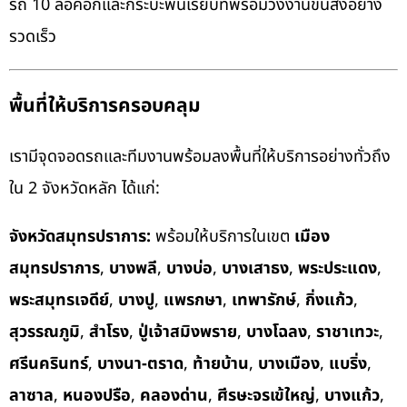
รถ 10 ล้อคอกและกระบะพื้นเรียบที่พร้อมวิ่งงานขนส่งอย่าง
รวดเร็ว
พื้นที่ให้บริการครอบคลุม
เรามีจุดจอดรถและทีมงานพร้อมลงพื้นที่ให้บริการอย่างทั่วถึง
ใน 2 จังหวัดหลัก ได้แก่:
จังหวัดสมุทรปราการ:
พร้อมให้บริการในเขต
เมือง
สมุทรปราการ
,
บางพลี
,
บางบ่อ
,
บางเสาธง
,
พระประแดง
,
พระสมุทรเจดีย์
,
บางปู
,
แพรกษา
,
เทพารักษ์
,
กิ่งแก้ว
,
สุวรรณภูมิ
,
สำโรง
,
ปู่เจ้าสมิงพราย
,
บางโฉลง
,
ราชาเทวะ
,
ศรีนครินทร์
,
บางนา-ตราด
,
ท้ายบ้าน
,
บางเมือง
,
แบริ่ง
,
ลาซาล
,
หนองปรือ
,
คลองด่าน
,
ศีรษะจรเข้ใหญ่
,
บางแก้ว
,