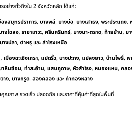
อย่างทั่วถึงใน 2 จังหวัดหลัก ได้แก่:
มืองสมุทรปราการ
,
บางพลี
,
บางบ่อ
,
บางเสาธง
,
พระประแดง
,
พ
บางโฉลง
,
ราชาเทวะ
,
ศรีนครินทร์
,
บางนา-ตราด
,
ท้ายบ้าน
,
บา
บางปลา
,
ตำหรุ
และ
สำโรงเหนือ
า
,
เมืองฉะเชิงเทรา
,
แปดริ้ว
,
บางปะกง
,
แปลงยาว
,
บ้านโพธิ์
,
พ
ขาหินซ้อน
,
ท่าสะอ้าน
,
แสนภูดาษ
,
หัวสำโรง
,
หนองแหน
,
คลอ
ขวาง
,
บางกรูด
,
สองคลอง
และ
ท่าทองหลาง
ในคุณภาพ รวดเร็ว ปลอดภัย และราคาที่คุ้มค่าที่สุดในพื้นที่