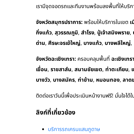
เรามีจุดจอดรถและทีมงานพร้อมลงพื้นที่ให้บริการ
จังหวัดสมุทรปราการ:
พร้อมให้บริการในเขต
เ
กิ่งแก้ว
,
สุวรรณภูมิ
,
สำโรง
,
ปู่เจ้าสมิงพราย
,
ด่าน
,
ศีรษะจรเข้ใหญ่
,
บางแก้ว
,
บางพลีใหญ่
,
จังหวัดฉะเชิงเทรา:
ครอบคลุมพื้นที่
ฉะเชิงเทร
เขื่อน
,
ราชสาส์น
,
สนามชัยเขต
,
ท่าตะเกียบ
,
เ
บางวัว
,
บางสมัคร
,
ท่าข้าม
,
หมอนทอง
,
ลาด
ติดต่อเราวันนี้เพื่อประเมินหน้างานฟรี! มั่นใจได้
ลิงก์ที่เกี่ยวข้อง
บริการรถเครนแสนภูดาษ