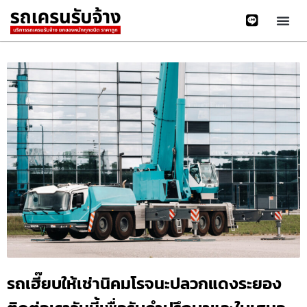
รถเฮี๊ยบให้เช่านิคมโรจนะปลวกแดงระยอง