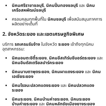
นิคมศรีราชาชลบุรี
,
นิคมปิ่นทองชลบุรี
และ
นิคม
เครือสหพัฒน์ชลบุรี
ครอบคลุมทุกพื้นที่ใน
นิคมชลบุรี
เพื่อสนับสนุนภาคการ
ผลิตอย่างเต็มที่
2. จังหวัดระยอง และเขตเศรษฐกิจพิเศษ
บริการ
รถเครนรับจ้าง
ในจังหวัด
ระยอง
เข้าถึงทุกนิคม
อุตสาหกรรม:
นิคมอมตะซิตี้ระยอง
,
นิคมอีสเทิร์นซีบอร์ดระยอง
และ
นิคมอินดัสเตรียลปาร์คระยอง
นิคมมาบตาพุดระยอง
,
นิคมผาแดงระยอง
และ
นิคม
เอเชียระยอง
นิคมโรจนะปลวกแดงระยอง
และ
นิคมปลวกแดง
ระยอง
นิคมระยอง
,
นิคมบ้านค่ายระยอง
,
นิคมระยอง
บ้านค่ายระยอง
และ
นิคมหลักชัยเมืองยางระยอง