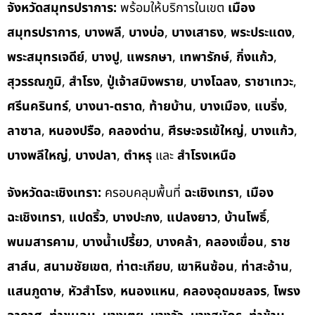
จังหวัดสมุทรปราการ:
พร้อมให้บริการในเขต
เมือง
สมุทรปราการ
,
บางพลี
,
บางบ่อ
,
บางเสาธง
,
พระประแดง
,
พระสมุทรเจดีย์
,
บางปู
,
แพรกษา
,
เทพารักษ์
,
กิ่งแก้ว
,
สุวรรณภูมิ
,
สำโรง
,
ปู่เจ้าสมิงพราย
,
บางโฉลง
,
ราชาเทวะ
,
ศรีนครินทร์
,
บางนา-ตราด
,
ท้ายบ้าน
,
บางเมือง
,
แบริ่ง
,
ลาซาล
,
หนองปรือ
,
คลองด่าน
,
ศีรษะจรเข้ใหญ่
,
บางแก้ว
,
บางพลีใหญ่
,
บางปลา
,
ตำหรุ
และ
สำโรงเหนือ
จังหวัดฉะเชิงเทรา:
ครอบคลุมพื้นที่
ฉะเชิงเทรา
,
เมือง
ฉะเชิงเทรา
,
แปดริ้ว
,
บางปะกง
,
แปลงยาว
,
บ้านโพธิ์
,
พนมสารคาม
,
บางน้ำเปรี้ยว
,
บางคล้า
,
คลองเขื่อน
,
ราช
สาส์น
,
สนามชัยเขต
,
ท่าตะเกียบ
,
เขาหินซ้อน
,
ท่าสะอ้าน
,
แสนภูดาษ
,
หัวสำโรง
,
หนองแหน
,
คลองอุดมชลจร
,
โพรง