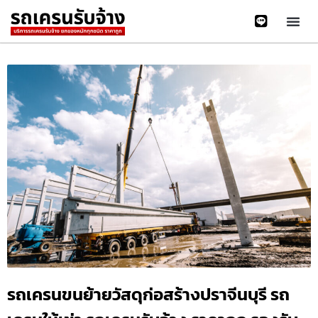
รถเครนขนย้ายวัสดุก่อสร้างปราจีนบุรี รถ