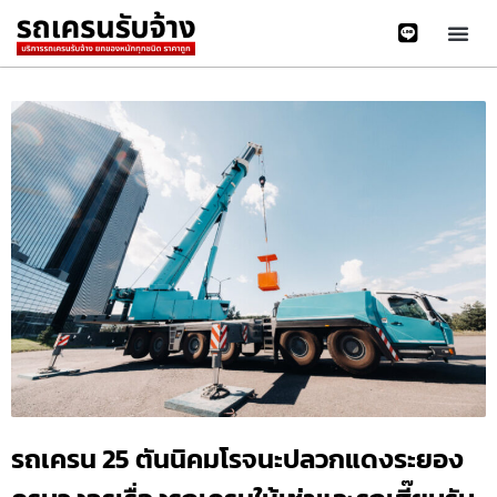
รถเครน 25 ตันนิคมโรจนะปลวกแดงระยอง