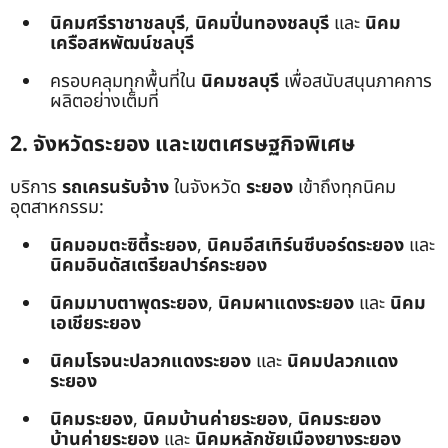
นิคมศรีราชาชลบุรี
,
นิคมปิ่นทองชลบุรี
และ
นิคม
เครือสหพัฒน์ชลบุรี
ครอบคลุมทุกพื้นที่ใน
นิคมชลบุรี
เพื่อสนับสนุนภาคการ
ผลิตอย่างเต็มที่
2. จังหวัดระยอง และเขตเศรษฐกิจพิเศษ
บริการ
รถเครนรับจ้าง
ในจังหวัด
ระยอง
เข้าถึงทุกนิคม
อุตสาหกรรม:
นิคมอมตะซิตี้ระยอง
,
นิคมอีสเทิร์นซีบอร์ดระยอง
และ
นิคมอินดัสเตรียลปาร์คระยอง
นิคมมาบตาพุดระยอง
,
นิคมผาแดงระยอง
และ
นิคม
เอเชียระยอง
นิคมโรจนะปลวกแดงระยอง
และ
นิคมปลวกแดง
ระยอง
นิคมระยอง
,
นิคมบ้านค่ายระยอง
,
นิคมระยอง
บ้านค่ายระยอง
และ
นิคมหลักชัยเมืองยางระยอง