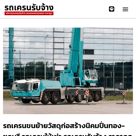
รถเครนขนย้ายวัสดุก่อสร้างนิคมปิ่นทอง-